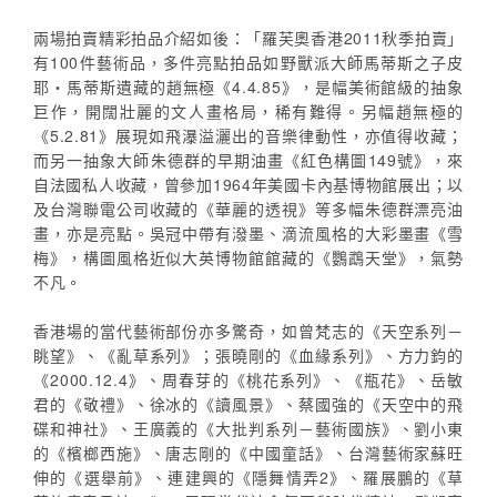
兩場拍賣精彩拍品介紹如後：「羅芙奧香港2011秋季拍賣」
有100件藝術品，多件亮點拍品如野獸派大師馬蒂斯之子皮
耶‧馬蒂斯遺藏的趙無極《4.4.85》，是幅美術館級的抽象
巨作，開闊壯麗的文人畫格局，稀有難得。另幅趙無極的
《5.2.81》展現如飛瀑溢灑出的音樂律動性，亦值得收藏；
而另一抽象大師朱德群的早期油畫《紅色構圖149號》，來
自法國私人收藏，曾參加1964年美國卡內基博物館展出；以
及台灣聯電公司收藏的《華麗的透視》等多幅朱德群漂亮油
畫，亦是亮點。吳冠中帶有潑墨、滴流風格的大彩墨畫《雪
梅》，構圖風格近似大英博物館館藏的《鸚鵡天堂》，氣勢
不凡。
香港場的當代藝術部份亦多驚奇，如曾梵志的《天空系列－
眺望》、《亂草系列》；張曉剛的《血緣系列》、方力鈞的
《2000.12.4》、周春芽的《桃花系列》、《瓶花》、岳敏
君的《敬禮》、徐冰的《讀風景》、蔡國強的《天空中的飛
碟和神社》、王廣義的《大批判系列－藝術國族》、劉小東
的《檳榔西施》、唐志剛的《中國童話》、台灣藝術家蘇旺
伸的《選舉前》、連建興的《隱舞情弄2》、羅展鵬的《草