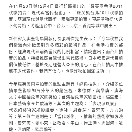
在11月28日與12月4日舉行即將推出的「羅芙奧香港2011
秋季拍賣：現代與當代藝術」、「羅芙奧台北2011秋季拍
賣：亞洲現代與當代藝術」兩場專題拍賣。預展活動從10月
下旬開始，將巡迴台中、台北、北京、香港等城市展出。
新任睿芙奧藝術集團執行長張增偉先生表示：「今年秋拍我
們從海內外徵集到許多精彩的藝術作品；在香港拍賣的部
份，經典現代與前衛當代的比例相當，精銳盡出；而台北拍
賣的拍品，持續推廣台灣傑出當代藝術，日本韓國當代目前
價值被低估，基於長期經營大亞洲的用心，在台北拍賣中推
薦不少代表作，我們有信心，也期許秋拍圓滿成功！」
今年羅芙奧兩場拍賣的重點主題有「經典抽象」，介紹多位
抽象藝術家如海外華人的趙無極、朱德群、魏樂唐、唐海
文；中國抽象畫家蘇笑柏；台灣抽象畫家劉國松、楊識宏；
日本藝術家今井俊滿等。其次的主題為：「表現派風景」，
代表的藝術家如廖繼春、徐冰、周春芽、曾梵志、方力鈞
等；第三個主題則是：「當代肖像」，推薦的藝術家如張曉
剛、曾梵志、劉小東、岳敏君、李山、俸正傑、周鐵海、凌
健、尹朝陽、羅展鵬等。