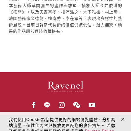
本藝術大師草間彌生的畫作與雕塑，抽象大師今井俊滿的
《盛開》，以及天野喜孝、松浦浩之、木下雅雄、村上隆；
韓國藝術家金德龍、權奇秀、李在孝等，表現出多樣性的藝
術風貌。目前日韓當代藝術的價值仍被低估，潛力無窮，精
采的作品應該適時收藏擁有。
我們使用Cookie為您提供更好的網站瀏覽體驗、分析網
© 2018
羅芙奧藝術集團
線上隱私權保護政策
站流量、個性化內容與投放更匹配您的廣告資訊。 若想