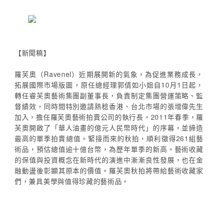
【新聞稿】
羅芙奧（Ravenel）近期展開新的氣象，為促進業務成長，
拓展國際市場版圖，原任總經理郭倩如小姐自10月1日起，
轉任睿芙奧藝術集團副董事長，負責制定集團營運策略、監
督績效，同時間特別邀請熟稔香港、台北市場的張增偉先生
加入，擔任羅芙奧藝術拍賣公司的執行長。2011年春季，羅
芙奧開啟了「華人油畫的億元人民幣時代」的序幕，並締造
最高的單季拍賣總值。緊接而來的秋拍，順利徵得261組藝
術品，預估總值逾十億台幣，為歷年單季的新高。藝術收藏
的保值與投資概念在新時代的演進中漸漸良性發展，也在金
融動盪後彰顯其原本的價值。羅芙奧秋拍將帶給藝術收藏家
們，兼具美學與值得珍藏的藝術品。