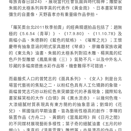
莓族青春日誌24》，展現當代社會氛圍與時代精神；雕塑家
朱銘的太極系列與李真的代表作《黃金雨》、日本畫家草間
彌生的自畫像，天野喜孝亦有重量級作品參拍。
「羅芙奧台北2011秋季拍賣」的經典精選拍品包括了：趙無
極的《5.6.54（青草）》、《17.9.80》、《11.10.78》及
兩幅小品、朱德群的《藍色的賦格》、《璀璨之光》；王懷
慶帶有抽象意涵的明式家具題材《琴桌》、廖繼春家族收藏
的《東北角》油畫、朱銘的太極系列對招木雕、楊英風的紅
色戶外型雕塑《鳳凰來儀（三）》氣勢不凡，以及中外名人
珍藏的多幅席德進水彩作品等，機會難得不可錯過。
而最膾炙人口的曾梵志的《面具系列》、《女人》則是台北
場當代藝術的焦點之二，以粉紅色具有人工化矯飾的象徵，
兩幅曾梵志巧妙以粉紅色來突顯當代的矛盾現象；國際知名
畫家蘇笑柏的大作《白領》與《異水流赤》，以幾何色塊、
大漆細膩材質表現具有東方簡約的抽象意涵；劉煒的《花
兒》、蔡國強的早期油畫，皆為藝術性極高的創作：李暉的
裝置作品《方舟二》、黃鋼的《當風起時》與《日月之間》
的不同媒材展現藝術多樣性；葉子奇的細膩油畫《五月的紗
帽山》、李真的《清風雲露》雕塑等，亦是漂亮的作品。日