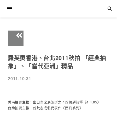
羅芙奧香港、台北2011秋拍 「經典抽
象」、「當代亞洲」精品
2011-10-31
香港拍賣主推：出自畫家馬蒂斯之子珍藏趙無極《4.4.85》
台北拍賣主推：曾梵志成名代表作《面具系列》