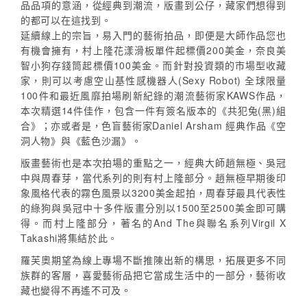
品品項的意涵，從經典到潮流，版畫到公仔，藏家們想得到
的都可以在這找到。
延續線上的宗旨，易入門的藝術拍品，即便是大師作品您也
有機會擁有，村上隆花漾滑板單件起標價200美金，奈良美
智小狗存錢筒起標價100美金。而針對投資類的市場型收藏
家，則可以考慮空山基性感機器人(Sexy Robot) 全球限量
100件和最近風靡拍場刷新紀錄的潮流藝術家KAWS作品，
本次精選14件佳作，包含一件有簽名版本的《共犯兔(黑)組
合》；亦或者是，色盲藝術家Daniel Arsham 經典作品《空
洞人物》與《藍色沙漏》。
版畫藝術也是本次拍場的重點之一，經典大師趙無極、吳冠
中與周春芽，當代系列的則有村上隆部分。趙無極早期後印
象風格代表的霧色風景以3200美金起拍，周春芽最具代表性
的綠狗與吳冠中十多件版畫分別以1500至2500美金即可購
得。而村上隆部分，著名的And The與聯名系列Virgil X
Takashi將集結於此。
羅芙奧期望為線上專場不斷推陳出新的構思，拓展更多不同
族群的客層，喜愛藝術品把它當成生活中的一部分，藝術收
藏也變得不再遙不可及。