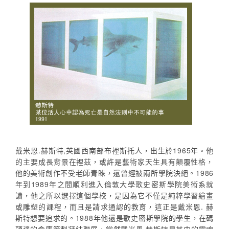
戴米恩.赫斯特,英國西南部布裡斯托人，出生於1965年。他
的主要成長背景在裡茲，或許是藝術家天生具有顛覆性格，
他的美術創作不受老師青睞，還曾經被兩所學院決絕。1986
年到1989年之間順利進入倫敦大學歌史密斯學院美術系就
讀，他之所以選擇這個學校，是因為它不僅是純粹學習繪畫
或雕塑的課程，而且是請求通認的教育，這正是戴米恩. 赫
斯特想要追求的。1988年他還是歌史密斯學院的學生，在碼