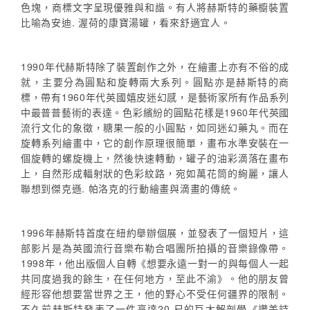
色塊，商標文字呈現優雅與和諧。有人將赫斯特的藥櫥裝置
比喻為安迪. 渥荷的康寶湯罐，看來舒適宜人。
1990年代赫斯特除了裝置創作之外，在繪畫上亦有不俗的成
就，主要分為圓點和旋轉兩大系列。圓點亦是赫斯特的商
標，帶有1960年代英國嬉皮迷幻感，是藝術家所有作品系列
中最普普藝術的表達。色彩繽紛的圓點花樣是1960年代英國
流行文化的象徵，糖果一般的小圓點，如同迷幻藥丸。而在
旋轉系列繪畫中，它的創作原理很簡單，畫布水準安裝在一
個旋轉的螺旋機上，然後快速轉動，罐子的油彩滴落在畫布
上，自然形成輻射狀的色彩紋路，宛如萬花筒的絢麗，讓人
聯想到傑克遜. 帕洛克的行動繪畫與滴畫的傳統。
1996年赫斯特首度在紐約舉辦個展，並發表了一個短片，這
部影片是為英國流行音樂布勒合唱團所拍攝的音樂錄像帶。
1998年，他出版個人自轉《想要永遠一對一的與每個人一起
共同度過我的餘生，在任何地方，至此不渝》。他的朋友曾
經形容他想要當世界之王，他的野心不受任何疆界的限制。
不久前赫斯特發表了一件高達20 尺的巨大解剖學《讚美詩