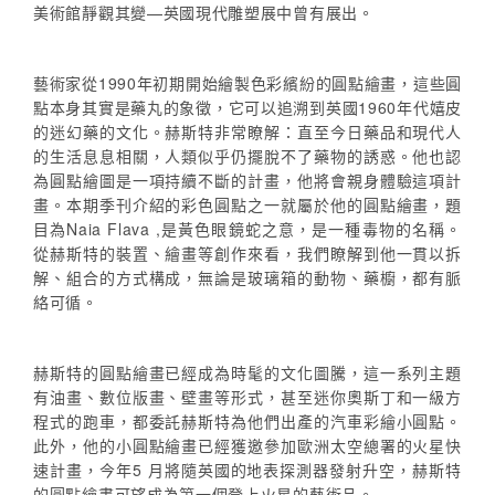
美術館靜觀其變—英國現代雕塑展中曾有展出。
藝術家從1990年初期開始繪製色彩繽紛的圓點繪畫，這些圓
點本身其實是藥丸的象徵，它可以追溯到英國1960年代嬉皮
的迷幻藥的文化。赫斯特非常瞭解：直至今日藥品和現代人
的生活息息相關，人類似乎仍擺脫不了藥物的誘惑。他也認
為圓點繪圖是一項持續不斷的計畫，他將會親身體驗這項計
畫。本期季刊介紹的彩色圓點之一就屬於他的圓點繪畫，題
目為Naia Flava ,是黃色眼鏡蛇之意，是一種毒物的名稱。
從赫斯特的裝置、繪畫等創作來看，我們瞭解到他一貫以拆
解、組合的方式構成，無論是玻璃箱的動物、藥櫥，都有脈
絡可循。
赫斯特的圓點繪畫已經成為時髦的文化圖騰，這一系列主題
有油畫、數位版畫、壁畫等形式，甚至迷你奧斯丁和一級方
程式的跑車，都委託赫斯特為他們出產的汽車彩繪小圓點。
此外，他的小圓點繪畫已經獲邀參加歐洲太空總署的火星快
速計畫，今年5 月將隨英國的地表探測器發射升空，赫斯特
的圓點繪畫可望成為第一個登上火星的藝術品。