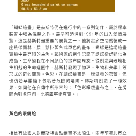
「蝴蝶繪畫」是赫斯特仍在進行中的一系列創作，屬於標本
裝置中較為溫馨之作。最早可追溯到1991年的出入愛情展
覽，這是赫斯特最重要的展覽之一。他將畫廊空間喬裝成一
座熱帶雨林，牆上懸掛著各式單色的畫布，蝴蝶是這場繪畫
實驗中最亮眼的主角。藝術家的創作記錄了蝴蝶從蛹卵化為
成蟲，生命過程在不同顏色的畫布間周旋。從創造與破壞相
生相剋的生命迴圈中，赫斯特發現了物理、生物和美學上等
形式的奇妙關聯。色彩，在蝴蝶繪畫是一塊滋養的蓓蕾，但
也仿若華麗糖下包裹著危險的陷阱。赫斯特創造了一種效
果，如同他在自傳中所形容的：「色彩躍然畫布之上，在房
間內到處飛翔，比德庫寧還真實。」
黃色的眼鏡蛇
相信有些國人對赫斯特圓點繪畫不太陌生，兩年前臺北市立