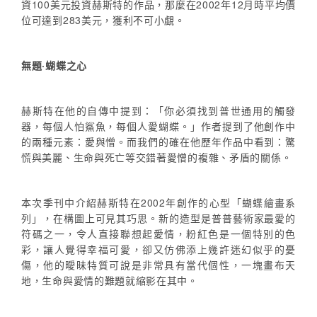
資100美元投資赫斯特的作品，那麼在2002年12月時平均價
位可達到283美元，獲利不可小覷。
無題·蝴蝶之心
赫斯特在他的自傳中提到：「你必須找到普世通用的觸發
器，每個人怕鯊魚，每個人愛蝴蝶。」作者提到了他創作中
的兩種元素：愛與憎。而我們的確在他歷年作品中看到：驚
慌與美麗、生命與死亡等交錯著愛憎的複雜、矛盾的關係。
本次季刊中介紹赫斯特在2002年創作的心型「蝴蝶繪畫系
列」，在構圖上可見其巧思。新的造型是普普藝術家最愛的
符碼之一，令人直接聯想起愛情，粉紅色是一個特別的色
彩，讓人覺得幸福可愛，卻又仿佛添上幾許迷幻似乎的憂
傷，他的曖昧特質可說是非常具有當代個性，一塊畫布天
地，生命與愛情的難題就縮影在其中。