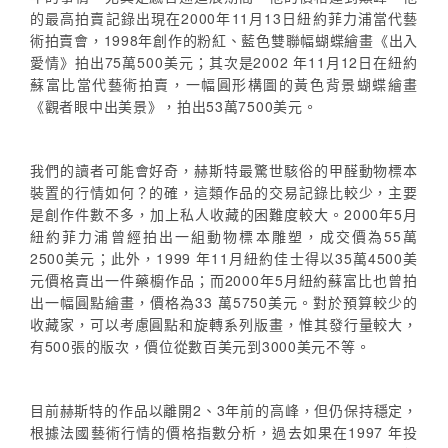
的最高拍賣記錄出現在2000年11月13日紐約菲力浦當代藝
術拍賣會，1998年創作的粉紅、藍色雙聯幅蝴蝶繪畫《出入
愛情》拍出75萬500美元；其次是2002 年11月12日在紐約
蘇富比當代藝術拍賣，一幅圓形構圖的黃色背景蝴蝶繪畫
《觀者眼中出美景》，拍出53萬7500美元。
我們的讀者可能會好奇，赫斯特最驚世駭俗的甲醛動物標本
裝置的行情如何？的確，這類作品的交易記錄比較少，主要
是創作件數不多，加上私人收藏的困難度較大。2000年5月
紐約菲力浦曾經拍出一組動物標本雕塑，成交價為55萬
2500美元；此外，1999 年11月紐約佳士得以35萬4500美
元價格賣出一件藥櫥作品；而2000年5月紐約蘇富比也曾拍
出一幅圓點繪畫，價格為33 萬5750美元。對於預算較少的
收藏家，可以考慮圓點和旋轉系列版畫，惟其發行量較大，
有500張的版次，價位從數百美元到3000美元不等。
目前赫斯特的作品以離開2、3年前的高峰，但仍保持穩定，
根據法國藝術行情的價格指數分析，過去如果在1997 年投