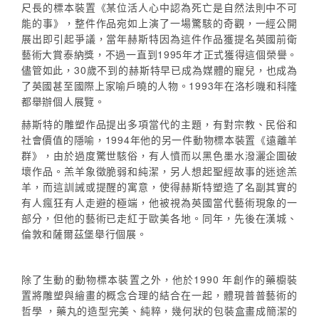
尺長的標本裝置《某位活人心中認為死亡是自然法則中不可
能的事》，整件作品宛如上演了一場驚駭的奇觀，一經公開
展出即引起爭議，當年赫斯特因為這件作品獲提名英國前衛
藝術大賞泰納獎，不過一直到1995年才正式獲得這個榮譽。
儘管如此，30歲不到的赫斯特早已成為媒體的寵兒，也成為
了英國甚至國際上家喻戶曉的人物。1993年在洛杉嘰和科隆
都舉辦個人展覽。
赫斯特的雕塑作品提出多項當代的主題，有對宗教、民俗和
社會價值的隱喻，1994年他的另一件動物標本裝置《遠離羊
群》，由於過度驚世駭俗，有人憤而以黑色墨水潑灑企圖破
壞作品。羔羊象徵脆弱和純潔，另人想起聖經故事的迷途羔
羊，而這訓誡或提醒的寓意，使得赫斯特塑造了名副其實的
有人瘋狂有人走避的極端，他被視為英國當代藝術現象的一
部分，但他的藝術已走紅于歐美各地。同年，先後在漢城、
倫敦和薩爾茲堡舉行個展。
除了生動的動物標本裝置之外，他於1990 年創作的藥櫥裝
置將雕塑與繪畫的概念合理的結合在一起，體現普普藝術的
哲學 ，藥丸的造型完美、純粹，幾何狀的包裝盒畫成簡潔的