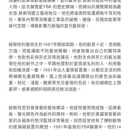
頭邊的倉庫策劃凝結聯展，當然戴米恩.赫斯特是其中的靈魂
人物。這次展覽是YBA 的歷史開端，而類似的展覽開始為戴
米恩.赫斯特建立藝術地位，他也將倫敦西區畫廊執牛耳的地
位，重新內聚集到東邊工業區的破敗、邊緣、另類如倉庫等
替代空間，堪稱影響力極強的當代藝術家。
赫斯特的藝術生於1987年開始起跑，他的創意十足，思辯能
力強，而能攝取不同藝術精髓，快速發展出自己的獨特美
學，他對色彩與形式非常就講究，他對生命與死亡的看法展
現在他的創作之中，早期他還對於愛情或名利的人，利用藝
術趁機消遣一番。1991年出入愛情裝置展，以數百支活的熱
帶蝴蝶在畫廊飛舞，牆上懸掛著站滿糖精似的單色油彩繪
畫，粉紅、淺藍、鵝黃等充分愛情的色彩，有的蝴蝶在上頭
產卵，或者被顏料陷阱困住無法逃脫。
赫斯特受到普普藝術藝術頗深，他經常運用現成物、招牌看
板、螢光顏色作為創作的媒材。例如，他對於美國普普藝術
家的水箱族的懸浮籃球非常著迷，因而促發他有了醃制動物
的玻璃箱裝置的概想。1991年倫敦的YBA聯展中，他的14