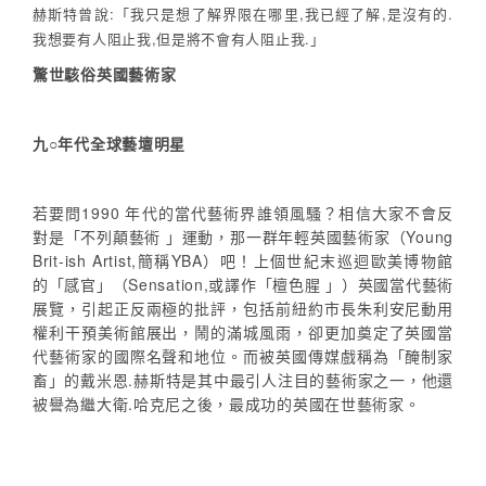
赫斯特曾說:「我只是想了解界限在哪里,我已經了解,是沒有的.
我想要有人阻止我,但是將不會有人阻止我.」
驚世駭俗英國藝術家
九○年代全球藝壇明星
若要問1990 年代的當代藝術界誰領風騷？相信大家不會反
對是「不列顛藝術 」運動，那一群年輕英國藝術家（Young
Brit-ish Artist,簡稱YBA）吧！上個世紀末巡迴歐美博物館
的「感官」（Sensation,或譯作「檀色腥 」）英國當代藝術
展覽，引起正反兩極的批評，包括前紐約市長朱利安尼動用
權利干預美術館展出，鬧的滿城風雨，卻更加奠定了英國當
代藝術家的國際名聲和地位。而被英國傳媒戲稱為「醃制家
畜」的戴米恩.赫斯特是其中最引人注目的藝術家之一，他還
被譽為繼大衛.哈克尼之後，最成功的英國在世藝術家。