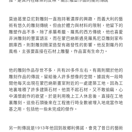
莫迪葛里亞尼對雕刻一直抱持著濃厚的興趣，而義大利的藝
術有悠久的雕刻傳統。但由於體力與材料的限制，他留下的
雕塑作品不多。除了承襲希臘、羅馬的西方傳統，他也喜愛
非洲雕刻的豐富語言，而在蒙巴納斯遇見羅馬尼亞雕刻家布
朗庫西，則對雕刻簡潔造型有啟發性的影響。他反對羅丹的
風格，主張要直接在石材上雕鑿，作品富有生命力。
他的雕刻作品存世不多，共有20多件左右。有兩則關於他的
雕刻作品的傳說，留給後人許多想像的空間。據說有一段時
間他每天出現在蒙巴納斯畫室附近的一處建築工地，因為工
地裏堆積了許多建築石材。他買不起石材，又不敢偷竊，心
中滿懷創作的欲望，於是利用晚上工人休息後，直接在工地
裏雕刻。這些石頭後來在工程進行時全數被埋入地底當作地
基之用，包括他一些未完成的傑作。
另一則傳說是1913年他回到故鄉利佛諾，會見了昔日的藝術