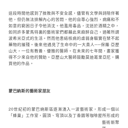
這段時間他感到了挫敗與不安全感，儘管有文學與詩陪伴著
他，但仍無法排解內心的苦悶，他的自尊心強烈，病痛和不
如意的窮困日子令他消沈。他濫用毒品，沈迷於酒精之中，
如同許多蒙馬特裏的藝術家們都藉此來麻醉自己，過著所謂
波希米亞式的生活。然而他患結核病的虛弱身驅實在禁不起
藥物的摧殘。後來他遇見了生命中的一大貴人──保羅·亞歷
山大，一位有教養、優雅的醫師。在未來的七年間，畫家獲
得不少來自他的贊助。亞歷山大醫師鼓勵莫迪葛里亞尼，購
買他的作品。
蒙巴納斯的藝術家朋友
20世紀初的蒙巴納斯區逐漸湧入一波藝術家，形成一個以
蜂巢
工作室，圓頂、穹頂以及丁香園
等咖啡屋所形成的
「
」
藝術新聚