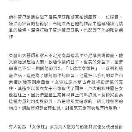
他在蒙巴納斯結識了羅馬尼亞雕塑家布朗庫西，一位樸實、
謙沖而睿智的藝術家。布朗庫西在他的作品中追尋純粹而精
准的線條，深深打動了莫迪葛里亞尼，也影響了他的雕刻創
作。
亞歷山大醫師和家人不定期向莫迪葛里亞尼購買肖像畫，他
又開始過起抽大麻、飲酒作樂的日子，俊美的外型下，風流
韻事也不少。期間他發展出
卡律埃女像柱
一系列的繪
「
」
畫作品，這是為了雕刻而作的練習，他還把此系列的習作和
素描送給布朗庫西看。女像柱原本是古希臘神殿建築的支
柱，其造型以著衣女子石像取代了圓柱，巨大的樑柱壓在女
像石柱上，因此造型產生某種視覺上的壓迫感。藝術家認為
這種力量的均衡與發展，乃是他所要追求的。研究線與面的
構成，到肢體的豐富律動感，對後來其繪畫表現有所幫助。
有人認為
女像柱
承受具大壓力的形象其實也反映出藝術
「
」