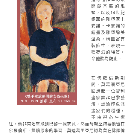
開朗基羅的雕
塑，以及14世紀
錫耶納雕塑家卡
麥諾。卡麥諾的
繪畫及雕塑醇美
溫柔，構圖富有
裝飾性，表現一
種夢幻的特質，
令他歎為觀止。
在佛羅倫斯期
間，莫葛裏亞尼
回想起一位智利
畫家談起巴黎藝
壇，談論印象派
畫家們的種種，
不由得心生嚮
往。他非常渴望能到巴黎一探究竟，然而母親堅持要他留在
佛羅倫斯，繼續原來的學習。莫迪葛里亞尼認為留在佛羅倫