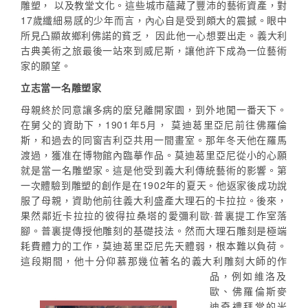
雕塑， 以及教堂文化。這些城市蘊藏了豐沛的藝術資產，對
17歲纖細易感的少年而言，內心自是受到頗大的震撼。眼中
所見凸顯故鄉利佛諾的貧乏， 因此他一心想要出走。義大利
古典美術之旅最後一站來到威尼斯，讓他許下成為一位藝術
家的願望。
立志當一名雕塑家
母親終於同意讓多病的麼兒離開家園，到外地闖一番天下。
在舅父的資助下，1901年5月， 莫迪葛里亞尼前往佛羅倫
斯，和過去的同窗吉利亞共用一間畫室。那年冬天他在羅馬
渡過，獲准在博物館內臨摹作品。莫迪葛里亞尼從小的心願
就是當一名雕塑家。這是他受到義大利傳統藝術的影響。第
一次體驗到雕塑的創作是在1902年的夏天。他返家後成功說
服了母親，資助他前往義大利盛產大理石的卡拉拉。後來，
果然鄰近卡拉拉的彼得拉桑塔的愛彌利歐·普裏提工作室落
腳。普裏提傳授他雕刻的基礎技法。然而大理石雕刻是極端
耗費體力的工作，莫迪葛里亞尼先天體弱，根本難以負荷。
這段期間，他十分仰慕那幾位著名的義大利雕刻大師的作
品，例
如維洛及
歐、佛羅倫斯麥
迪奇禮拜堂的米