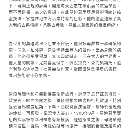
下，離開正規的課業，開始每天固定在米凱裏的畫室學習，
而不再是偶一為之的授課。在此莫迪葛里亞尼習得傳統的繪
畫技法，掌握住地中海沿岸特有的色彩，他的繪畫連結了義
大利的古典傳統，承襲古希臘，甚至文藝復興的素描傳統。
青少年的莫迪葛里亞尼並不貪玩，他與姨母蘿拉一起研讀鄧
南、尼采、柏格森、克魯泡特金等人的著作。因為身體的病
痛，他必須承受孤單，無法四處遊走，活在大人的世界裏。
他大量的閱讀，尤其喜愛但丁、佩脫拉克、亞力奧斯托，還
有利歐帕迪以及卡杜齊幾位作家，從閱讀這些深奧的書籍，
看出藝術家十分早熟。
這段時間他和母親到佛羅倫斯旅行，遊歷了烏菲茲美術館、
碧提宮。眼界大開之後，激發他想要四處旅行的欲望，特別
是去羅馬和威尼斯。不料，肋膜炎舊疾復發，醫師們發現他
的症狀一再復發，情況令人憂心。1900年9月，莫迪葛里亞
尼的疾病被診斷出罹患有結核病。經過療養之後，母親帶他
到拿波里、羅馬、佛羅倫斯等地旅行，接觸到希臘及羅馬的