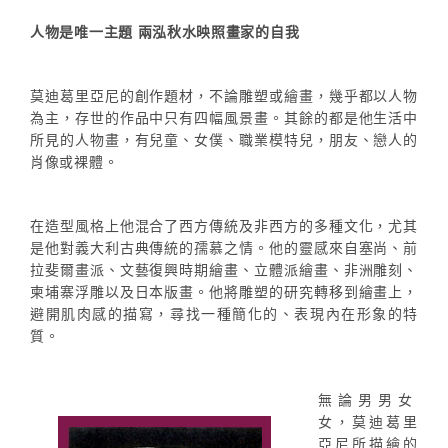
人物是唯一主題 兩泓秋水映照畫家的自我
莫迪葛里亞尼的創作題材，不論雕塑或繪畫，幾乎都以人物
為主，存世的作品中只有四幅風景畫。其餘的都是他生活中
所見的人物畫，有兒童、女僕、職業模特兒，朋友、戀人的
肖像或裸體。
在造型風格上他混合了西方傳統及非西方的多種文化，尤其
是他對義大利古典傳統的孺慕之情。他的靈感來自塞尚、前
拉斐爾畫派、文藝復興時期繪畫、立體派繪畫、非洲雕刻、
柬埔寨浮雕以及日本版畫。他將雕塑的研究轉移到繪畫上，
避開肌肉感的描寫，尋找一種簡化的、表現內在形象的特
質。
無論男男女
女，莫迪葛里
亞尼所描繪的