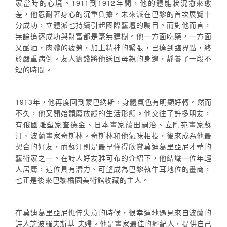
家當時的心境。1911到1912年間，他的體能狀況愈來愈
差，他忍耐著身心的沉重負擔。未來派在巴黎的首次展覽十
分成功，立體派也持續引起國際藝壇的矚目。而對他而言，
無論追逐成功與財富都是毫無建樹。他一方面吃藥，一方面
又酗酒，肉體的疲勞，加上精神的緊張，已達到臨界點，終
於嚴重病倒。友人籌錢將他送回母親的身邊，靜養了一段不
短的時間。
1913年，他再度回到蒙巴納斯，身體氣色有明顯好轉。然而
不久，他又開始頹廢放縱的生活形態。他交往了許多朋友，
有俄國雕塑家查德金、日本畫家藤田嗣治、立陶宛畫家蘇
汀、波蘭畫家奇斯林。奇斯林和他氣味相投，後來成為他最
契合的好友，而蘇汀則是最早懂得欣賞莫迪葛里亞尼才華的
藝術家之一。在詩人好友雅可布的介紹下，他結識一位年輕
人居庸，這位具有潛力、可望成為巴黎執牛耳地位的畫商，
也正是後來巴黎橘園美術館收藏的主人。
在莫迪葛里亞尼憔悴失意的時候，很幸運地遇見來自波蘭的
詩人芝波羅夫斯基 夫婦。他是畫家最佳的經紀人，提供自己