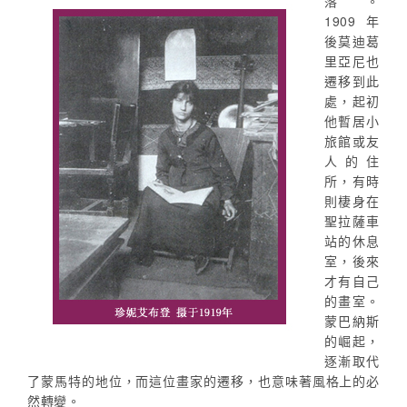
落。
1909年
後莫迪葛
里亞尼也
遷移到此
處，起初
他暫居小
旅館或友
人的住
所，有時
則棲身在
聖拉薩車
站的休息
室，後來
才有自己
的畫室。
蒙巴納斯
的崛起，
逐漸取代
了蒙馬特的地位，而這位畫家的遷移，也意味著風格上的必
然轉變。