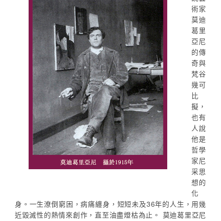
術家
莫迪
葛里
亞尼
的傳
奇與
梵谷
幾可
比
擬，
也有
人說
他是
哲學
家尼
采思
想的
化
身。一生潦倒窮困，病痛纏身，短短未及36年的人生，用幾
近毀滅性的熱情來創作，直至油盡燈枯為止。 莫迪葛里亞尼