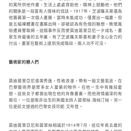
的寓所供他作畫，生活上處處資助他，精神上鼓勵他。他們
的關係是一段富有人情味的佳話。1917年，芝波羅夫斯基為
他籌募第一次個人畫展，當時未能成功，僅賣出一幅畫。但
是五幅裸體畫在畫展出時，卻被認為有色情的聯想，敗壞風
俗遭員警取締，這個事件反而使莫迪葛里亞尼一夕成名。畫
家生命最後的五年裏，有了芝波羅夫斯基和妻子全心全力的
付出，畫家在藝術上達到完成階段，兩人功不可沒。
藝術家的戀人們
莫迪葛里亞尼俊美秀逸，性格浪漫，帶有一股文藝氣息，在
巴黎藝術界是眾多女人愛慕的物件。在他一生中有幾段愛
戀，這些女子都曾出現在他的肖像畫裏。而他用情最深的有
兩位，一位是南非出生的英國女詩人碧翠絲·海絲汀絲，另一
位是前文提過的巴黎女孩珍妮·艾布登。
莫迪葛里亞尼和碧翠絲相識於1914年7月，這位年長五歲的