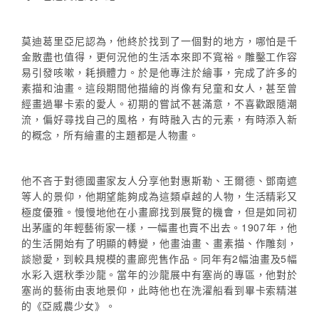
莫迪葛里亞尼認為，他終於找到了一個對的地方，哪怕是千
金散盡也值得，更何況他的生活本來即不寬裕。雕鑿工作容
易引發咳嗽，耗損體力。於是他專注於繪事，完成了許多的
素描和油畫。這段期間他描繪的肖像有兒童和女人，甚至曾
經畫過畢卡索的愛人。初期的嘗試不甚滿意，不喜歡跟隨潮
流，偏好尋找自己的風格，有時融入古的元素，有時添入新
的概念，所有繪畫的主題都是人物畫。
他不吝于對德國畫家友人分享他對惠斯勒、王爾德、鄧南遮
等人的景仰，他期望能夠成為這類卓越的人物，生活精彩又
極度優雅。慢慢地他在小畫廊找到展覽的機會，但是如同初
出茅廬的年輕藝術家一樣，一幅畫也賣不出去。1907年，他
的生活開始有了明顯的轉變，他畫油畫、畫素描、作雕刻，
談戀愛，到較具規模的畫廊兜售作品。同年有2幅油畫及5幅
水彩入選秋季沙龍。當年的沙龍展中有塞尚的專區，他對於
塞尚的藝術由衷地景仰，此時他也在洗濯船看到畢卡索精湛
的《亞威農少女》。