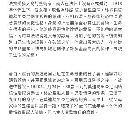
法接受猶太裔的藝術家，兩人在法律上沒有正式婚約。1918
年他們生下一個女孩，取名為珍妮·莫迪葛里亞尼。珍妮與莫
迪葛里亞尼兩個孤獨的靈魂，互相取暖。藝術家的心中潛藏
著貴族的高傲性格，身體的折磨無法全心貫注於藝術，生命
有很多的掙扎。他始終覺得愧對珍妮的愛情，不能帶給她幸
福，同時無法取得她父母的諒解，增加了他的苦悶。彷佛知
道自己生命的短暫，在破滅之前，他獻出最大的力，在悲慘
的生命盡頭，快馬加鞭地創作了許多畫品高貴的傑作，展現
了生命的光輝。
蒼白、虛弱的莫迪葛里亞尼在生命最後的日子裏，僅容許珍
妮看顧他，甚至拒絕醫師的診治。直到意識昏迷之後，才被
送往醫院。1920年1月24日，36歲不到的莫迪葛里亞尼因結
核性腦膜炎過世，終於脫離人世。恩愛情深的珍妮，已懷了
九個月的身孕，在莫迪葛里亞尼病逝的第二天早上，從父母
家中的五樓窗戶縱身一躍，結束了22歲的花樣年華。他們的
愛情故事感人肺腑，但也令人喟歎命運的磨難。