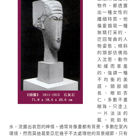
物件，都透露
出一種女性的
纖細特質。他
偏愛描寫一種
無精打采的、
迂回彎曲的人
物姿態；傾斜
的頭部彷佛陷
入沈思，動作
和緩而害羞
的，強調一種
不均衡的美
感。頸部細
長、眼如杏
仁，多數不畫
眼珠，只塗上
一片淡淡的
藍，宛如秋
水，流露出哀怨的神情。通常肖像畫都有背景，多數在室內
環境，然而莫迪葛里亞尼幾乎不太處理他的背景細節，只有