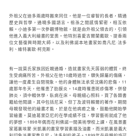
外祖父在迪多兩歲時搬來同住，他是一位睿智的長者，精通
歷史與哲學，通曉多國語言。祖孫之間感情緊密，相互依
賴。小迪多第一次參觀博物館，就是由外祖父領去的，引領
他進入義大利繪畫的堂奧。他特別喜愛吉爾蘭戴歐、提香兩
位文藝復興時期大師，以及利佛諾本地畫家如喬凡尼·法多
利、維特裏歐·柯克斯。
有一說莫氏家族因近親通婚，造就畫家先天孱弱的體質，終
生受病痛所苦。外祖父在他10歲時過世，驟失歸屬的傷痛，
讓他一度產生自閉現象。他的身體無法承受沈痛的悲傷，11
歲那年冬天，他罹患了肋膜炎。14歲時罹患斑疹傷寒，併發
肺炎，須中輟休學，臥病在床。母親細心照料，買了各類書
籍給他閱讀，其中包括尼采、但丁及波特賴爾的著作。期間
母親發現他的繪畫才能，於是在他病癒之後，鼓勵他開始學
習繪畫。莫迪葛里亞尼的在學成績不佳，學習藝術就成了他
的夢想。1898年偶而在利佛諾一間美術學校上課，在風景畫
家葛裏埃蒙·米凱裏的畫室學習素描及油畫，而米凱裏是義大
利印象派畫家喬凡尼．法多利的弟子。1899年在母親的許可