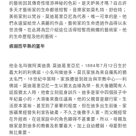
的藝術因其傳奇性增添神秘的色彩。是天妒英才嗎？自古許
多天才藝術家的生命都很短暫，音樂家如莫札特、舒伯特；
美術家則以梵谷、莫迪葛里亞尼為代表。唯一可幸的是，他
們永遠留給世人美麗的作品，藝術家的生命透過作品得以永
世流傳。在此將為您介紹這位活得短暫而絢爛的藝術家，他
的生命歷程及他的藝術。
病弱而早熟的童年
他全名叫做阿美迪奧·莫迪葛里亞尼，1884年7月12日生於
義大利的利佛諾，小名叫做迪多。莫氏家族為來自羅馬的猶
太名門，18世紀中葉時，家族遷徙到政治與宗教中心──利
佛諾。莫迪葛里亞尼一生以猶太血緣為榮，長大後聽聞有人
詆毀猶太人時，他會立刻挺身訓斥。迪多是家中四個孩子中
年紀最小的，大哥後來擔任議員。他的父親曾是銀行家，生
活原本富裕，甚至到了豪奢的程度，但在迪多出生前後，家
族礦業經營失利宣告破產，不久之後撒手人寰。而父親經常
在外經商，在這家庭中的角色顯得不甚重要。所以，母親及
娘家是對迪多的教養及影響最大，加上自幼體弱，母愛對他
無比重要。