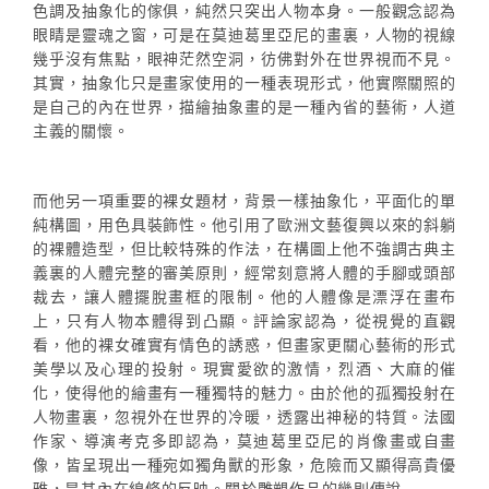
色調及抽象化的傢俱，純然只突出人物本身。一般觀念認為
眼睛是靈魂之窗，可是在莫迪葛里亞尼的畫裏，人物的視線
幾乎沒有焦點，眼神茫然空洞，彷佛對外在世界視而不見。
其實，抽象化只是畫家使用的一種表現形式，他實際關照的
是自己的內在世界，描繪抽象畫的是一種內省的藝術，人道
主義的關懷。
而他另一項重要的裸女題材，背景一樣抽象化，平面化的單
純構圖，用色具裝飾性。他引用了歐洲文藝復興以來的斜躺
的裸體造型，但比較特殊的作法，在構圖上他不強調古典主
義裏的人體完整的審美原則，經常刻意將人體的手腳或頭部
裁去，讓人體擺脫畫框的限制。他的人體像是漂浮在畫布
上，只有人物本體得到凸顯。評論家認為，從視覺的直觀
看，他的裸女確實有情色的誘惑，但畫家更關心藝術的形式
美學以及心理的投射。現實愛欲的激情，烈酒、大麻的催
化，使得他的繪畫有一種獨特的魅力。由於他的孤獨投射在
人物畫裏，忽視外在世界的冷暖，透露出神秘的特質。法國
作家、導演考克多即認為，莫迪葛里亞尼的肖像畫或自畫
像，皆呈現出一種宛如獨角獸的形象，危險而又顯得高貴優
雅，是其內在線條的反映。關於雕塑作品的幾則傳說