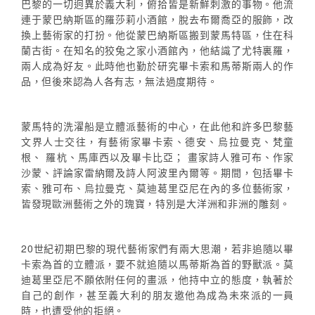
巴黎的一切迥異於義大利，俯拾皆是新鮮刺激的事物。他流
連于蒙巴納斯區的羅莎莉小酒館，脫去布爾喬亞的服飾，改
換上藝術家的打扮。他從蒙巴納斯區搬到蒙馬特區，住在科
蘭古街。在知名的狡兔之家小酒館內，他結識了尤特裏羅，
兩人成為好友。此時他也勤於研究畢卡索和馬蒂斯兩人的作
品，但後來認為人各有志，無法過度期待。
蒙馬特的洗濯船是立體派藝術的中心，在此他和許多巴黎藝
文界人士交往，有藝術家畢卡索、德安、烏拉曼克、梵童
根、 羅杭、馬庫西以及畢卡比亞； 畫家詩人雅可布、作家
沙蒙、評論家雷納爾及詩人阿波里內爾等。期間，包括畢卡
索、雅可布、烏拉曼克、莫迪葛里亞尼在內的多位藝術家，
皆發現歐洲藝術之外的瑰寶，特別是大洋洲和非洲的雕刻。
20世紀初期巴黎的現代藝術家們有兩大思潮，若非追隨以畢
卡索為首的立體派，要不就追隨以馬蒂斯為首的野獸派。莫
迪葛里亞尼不願依附任何的畫派，他持中立的態度，執著於
自己的創作，甚至義大利的朋友邀他為成為未來派的一員
時，也遭受他的拒絕。