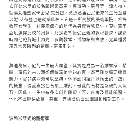
去在此求學的知名藝術家高更、惠斯勒、羅丹等一流人物。
就連女雕塑家卡密兒·克勞岱、莫迪葛里亞尼後來的生死至愛
珍妮·艾布登也是就讀此校。它是一所開放的美術學院，容許
收容女學生，在民風保守的年代為男模特兒寫生。莫迪葛里
亞尼選擇此校的用意，乃是希望接受正規的課程訓練，課餘
時間他飽覽城市風光，參觀教堂、博物館與古跡，尤其鍾愛
羅浮宮裏陳列的希臘、羅馬雕刻。
莫迪葛里亞尼的一生最大願望，其實是成為一名雕塑家，希
臘、羅馬的古典藝術傳統深植他的心裏。然而雕刻需要耗費
體力，實非病弱漸可以堅持。他不認同羅丹以陶土的「塑」
的概念，偏愛直接在石頭上雕刻，最愛的石材是堅硬的大理
石。因此，一生中有多次創作雕塑，若非疾病及體能所囿，
他也不會輕易放棄，甚至一有機會仍會試圖回到雕刻工作。
波希米亞式的藝術家