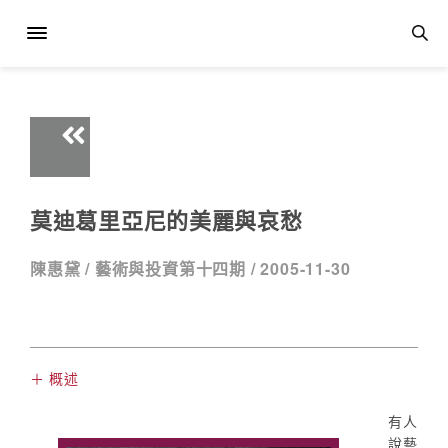
莫迪葛里亞尼的美麗與哀愁
陳惠黛 /
藝術與投資第十四期 /
2005-11-30
＋ 概述
有人
說藝