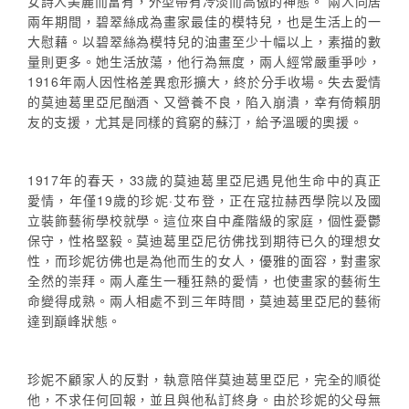
女詩人美麗而富有，外型帶有冷淡而高傲的神態。 兩人同居
兩年期間，碧翠絲成為畫家最佳的模特兒，也是生活上的一
大慰藉。以碧翠絲為模特兒的油畫至少十幅以上，素描的數
量則更多。她生活放蕩，他行為無度，兩人經常嚴重爭吵，
1916年兩人因性格差異愈形擴大，終於分手收場。失去愛情
的莫迪葛里亞尼酗酒、又營養不良，陷入崩潰，幸有倚賴朋
友的支援，尤其是同樣的貧窮的蘇汀，給予溫暖的奧援。
1917年的春天，33歲的莫迪葛里亞尼遇見他生命中的真正
愛情，年僅19歲的珍妮·艾布登，正在寇拉赫西學院以及國
立裝飾藝術學校就學。這位來自中產階級的家庭，個性憂鬱
保守，性格堅毅。莫迪葛里亞尼彷佛找到期待已久的理想女
性，而珍妮彷佛也是為他而生的女人，優雅的面容，對畫家
全然的崇拜。兩人產生一種狂熱的愛情，也使畫家的藝術生
命變得成熟。兩人相處不到三年時間，莫迪葛里亞尼的藝術
達到巔峰狀態。
珍妮不顧家人的反對，執意陪伴莫迪葛里亞尼，完全的順從
他，不求任何回報，並且與他私訂終身。由於珍妮的父母無