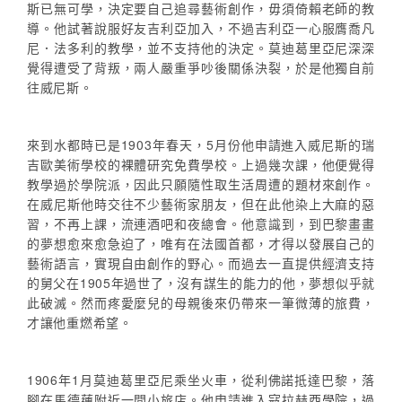
斯已無可學，決定要自己追尋藝術創作，毋須倚賴老師的教
導。他試著說服好友吉利亞加入，不過吉利亞一心服膺喬凡
尼．法多利的教學，並不支持他的決定。莫迪葛里亞尼深深
覺得遭受了背叛，兩人嚴重爭吵後關係決裂，於是他獨自前
往威尼斯。
來到水都時已是1903年春天，5月份他申請進入威尼斯的瑞
吉歐美術學校的裸體研究免費學校。上過幾次課，他便覺得
教學過於學院派，因此只願隨性取生活周遭的題材來創作。
在威尼斯他時交往不少藝術家朋友，但在此他染上大麻的惡
習，不再上課，流連酒吧和夜總會。他意識到，到巴黎畫畫
的夢想愈來愈急迫了，唯有在法國首都，才得以發展自己的
藝術語言，實現自由創作的野心。而過去一直提供經濟支持
的舅父在1905年過世了，沒有謀生的能力的他，夢想似乎就
此破滅。然而疼愛麼兒的母親後來仍帶來一筆微薄的旅費，
才讓他重燃希望。
1906年1月莫迪葛里亞尼乘坐火車，從利佛諾抵達巴黎，落
腳在馬德蓮附近一間小旅店。他申請進入寇拉赫西學院，過