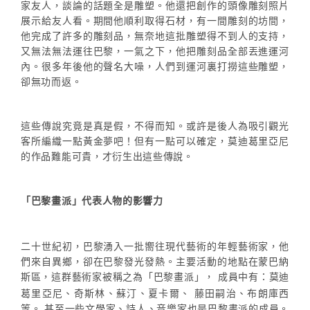
家友人，談論的話題全是雕塑。他還把創作的頭像雕刻照片
展示給友人看。期間他順利取得石材，有一間雕刻的坊間，
他完成了許多的雕刻品，無奈地這批雕塑得不到人的支持，
又無法無法運往巴黎，一氣之下，他把雕刻品全部丟進運河
內。很多年後他的聲名大噪，人們到運河裏打撈這些雕塑，
卻無功而返。
這些傳說究竟是真是假，不得而知。或許是後人為吸引觀光
客所編織一點黃金夢吧！但有一點可以確定，莫迪葛里亞尼
的作品難能可貴，才衍生出這些傳說。
巴黎畫派
代表人物的影響力
「
」
二十世紀初，巴黎湧入一批嚮往現代藝術的年輕藝術家，他
們來自異鄉，卻在巴黎發光發熱。主要活動的地點在蒙巴納
斯區，這群藝術家被稱之為
巴黎畫派
， 成員中有：莫迪
「
」
葛里亞尼、奇斯林、蘇汀、夏卡爾、 藤田嗣治、布朗庫西
等。 甚至一些文學家、詩人、音樂家也是巴黎畫派的成員。