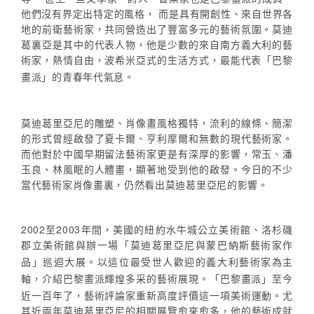
他們沒有界定出特定的風格， 而是具有開創性、來自世界各
地的前衛藝術家，共同營造出了豐富多元的藝術氛圍。莫迪
葛裏亞是其中的代表人物，他是少數的來自南方義大利的藝
術家，熱情自由，波希米亞式的生活方式，最能代表
巴黎
「
畫派
的青春年代氣息。
」
莫迪葛里亞尼的雕塑、肖像畫風格獨特，流利的線條、簡潔
的形式曾經啟發了夏卡爾、亨利摩爾和無數的現代藝術家。
而他對於中國早期留法藝術家更是有深厚的影響，常玉、潘
玉良、林風眠的人體畫，顯著地受到他的啟發。今日的不少
當代藝術家肖像畫裏，仍然看出莫迪葛里亞尼的影響。
2002至2003年間，美國的紐約水牛城公立美術館、洛杉磯
郡立美術館與辦一場
莫迪葛里亞尼與蒙巴納斯藝術家作
「
品
巡迴大展。以這位最受世人歡迎的義大利藝術家為主
」
軸，介紹巴黎畫派輝煌多采的藝術展現。
巴黎畫派
至今
「
」
近一百年了，藝術評論家重新高度評價這一項美術運動。尤
其近兩年莫迪葛里亞尼的相關展覽愈來愈多，他的藝術成就