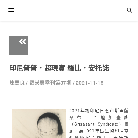
印尼普普．超現實 羅比．安托諾
陳昱良 /
羅芙奧季刊第37期 /
2021-11-15
2021年初印尼日惹市斯里薩
桑蒂．辛迪加畫廊
（Srisasanti Syndicate）畫
廊，為1990年出生的印尼當
代藝術家：羅比．安托諾