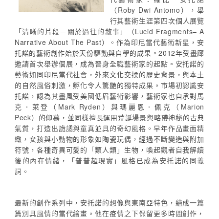
（Roby Dwi Antomo），舉
行其藝術生涯第四次個人展覽
「清晰的片段－關於過往的敘事」（Lucid Fragments– A
Narrative About The Past）。作為印尼當代藝術新星，安
托諾的藝術創作始於天份驅動與自學的成果。2012年受畫廊
邀請首次舉辦個展，成為晉身全職藝術家的起點。安托諾的
藝術如同印尼當代社會，外來文化交揉的歷史背景，與本土
的自然風俗刺激，孵化令人驚艷的獨特成果。市場初認識安
托諾，認為其畫風受美國低眉藝術影響，藝術家也自承對馬
克．萊登（Mark Ryden）與瑪麗恩．佩克（Marion
Peck）的仰慕，並同樣擅長運用荒誕場景與略帶神秘的古典
氣質，打造出詭譎與童真並具的奇幻風格。早年作品畫面精
緻，女孩與小動物的形象如陶瓷玩偶，經過不斷變造與附加
符號，各種奇異可愛的「類人類」生物，喚起觀者自我解讀
後的內在情緒，「普普超現實」風格已成為安托諾的同義
詞。
最新的創作系列中，安托諾的想像與東南亞特色，繪成一篇
篇別具風情的當代繪畫。他在疫情之下保留更多時間創作，