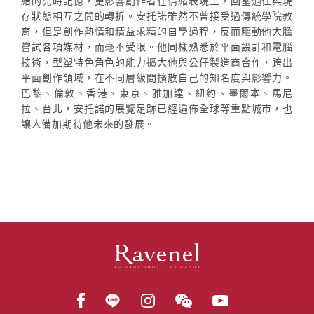
結的兒時記憶，更影響創作者在情緒表現上，回望過往與現
存狀態相互之間的轉折。安托諾雖然不曾接受過傳統學院教
育，但是創作熱情和精益求精的自學過程，反而驅動他大膽
嘗試各項媒材，而毫不受限。他同樣熟悉於平面設計和電腦
技術，型塑特色角色的能力擴大他與公仔製造商合作，跨出
平面創作領域，在不同層級間擴散自己的知名度與影響力。
巴黎、倫敦、香港、東京、雅加達、紐約、墨爾本、馬尼
拉、台北，安托諾的展覽足跡已經遍佈全球等重點城市，也
讓人備加期待他未來的發展。