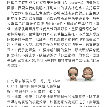
回望童年時期成長於家鄉安巴拉旺（Ambarawa）的景色與
回憶，探索自我的軌跡。揮別以往的復古棕色系，安托諾筆
下的世界好像戴上紅色濾鏡，各種深淺漸層與對比在主色調
的調度下突出線條輪廓。猶如雨林版愛麗絲夢遊仙境，擁有
大眼眸色澤碧綠如深潭的小動物們，和諧的與奧特曼、雪
怪、蝙蝠俠等超扁平世代英雄同框野餐。畫面裡深綠色熱帶
樹林的環繞，闊葉植物與奇花異草相互襯托，不禁讓人聯想
同樣是自學成才，以純真、原始風格著稱的後印象派畫家亨
利．盧梭。人型小精靈們作為藝術家擅長的單一主題直視觀
眾，它們手抱鱷魚、山貓抑或剖開的魚肚，碩大頭部與身體
如嬰孩的不成比例。總總趨近於「野生動物」的側寫，或許
是藝術家探索人類/自我內在的動物性本質綜合當代表現的思
考過程。
由九零後策展人寧．德扎尼（Nin
Djani）編撰的藝術家個人展覽目
錄，詳細剖析不同媒材，如：噴
漆、油畫、蠟筆，對於安托諾藝術創作的進階意涵。除了展
示媒材能表現的視覺效果，如藝術家作為鐵匠之子，炭筆連