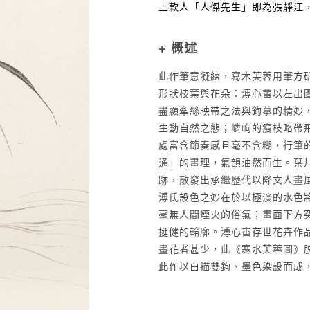
上款人「人傑先生」即為張靜江
+ 概述
此作筆意凝練，寫木芙蓉用筆方
形狀枝葉與花朵：溥心畬以左出
盡顯牽絲映帶之法與鉤摹的精妙
生動自然之態；嶙峋的瘦枝略帶
處富含節奏感且毫不含糊，行筆
通」的畫理，氣韻油然而生。葉
跡，散發出承繼歷代以降文人畫
溥氏設色之妙在於以極淡的水色
毫無人間煙火的俗氣；畫面下方
挺健的輪廓。溥心畬存世花卉作
畫花者甚少，此《寒水芙蓉圖》
此作以白描雙鉤、墨色染設而成