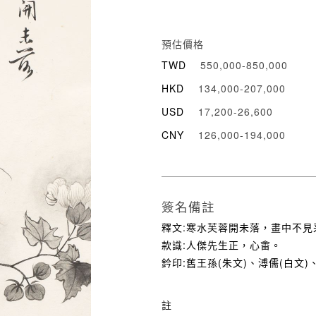
預估價格
TWD
550,000-850,000
HKD
134,000-207,000
USD
17,200-26,600
CNY
126,000-194,000
簽名備註
釋文:寒水芙蓉開未落，畫中不見
款識:人傑先生正，心畬。
鈐印:舊王孫(朱文)、溥儒(白文)
註