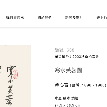
購買與售出
關於我們
新聞及影片
線上
編號
638
羅芙奧台北2023秋季拍賣會
寒水芙蓉圖
溥心畬
(台灣, 1896 - 1963)
水墨 紙本 鏡框
94.5 x 36.5 cm