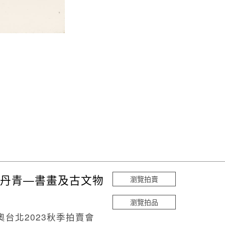
丹青—書畫及古文物
瀏覽拍賣
瀏覽拍品
奧台北2023秋季拍賣會