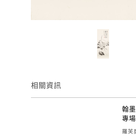
相關資訊
翰墨
專場
羅芙