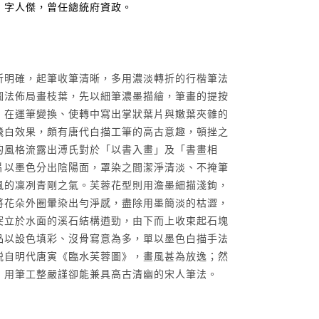
，字人傑，曾任總統府資政。
斫明確，起筆收筆清晰，多用濃淡轉折的行楷筆法
圖法佈局畫枝葉，先以細筆濃墨描繪，筆畫的提按
，在運筆變換、使轉中寫出掌狀葉片與嫩葉夾雜的
飛白效果，頗有唐代白描工筆的高古意趣，頓挫之
的風格流露出溥氏對於「以書入畫」及「書畫相
片以墨色分出陰陽面，罩染之間潔淨清淡、不掩筆
風的凜冽青剛之氣。芙蓉花型則用澹墨細描淺鉤，
將花朵外圈暈染出勻淨感，盡除用墨簡淡的枯澀，
突立於水面的溪石結構遒勁，由下而上收束起石塊
品以設色填彩、沒骨寫意為多，單以墨色白描手法
脱自明代唐寅《臨水芙蓉圖》，畫風甚為放逸；然
，用筆工整嚴謹卻能兼具高古清幽的宋人筆法。