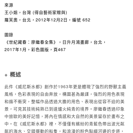
來源
王小姐，台灣 (得自藝術家贈與)
羅芙奧，台北，2012年12月2日，編號 652
圖錄
《世紀藏春：廖繼春全集》，日升月鴻畫廊，台北，
2017年1月，彩色圖版，頁467
+ 概述
此件《威尼斯水都》創作於1963年更是體現了強烈的野獸主義
風格，色彩表現的自由奔放，構圖甚為嚴謹，強烈的用色表現
和諧不衝突，整幅作品透過大膽的用色、表現出從容不迫的美
景，可見其技術純熟已到達爐火純青的境界。廖繼春透過印象
中旅歐的美好記憶，將內在情感和大自然的美景留存於畫布之
中。在《威尼斯水都》裡，不僅僅有繽紛的青藍色帶出波光粼
粼的海水、交錯擺動的船隻，和浪漫的粉色點綴河邊的步道，