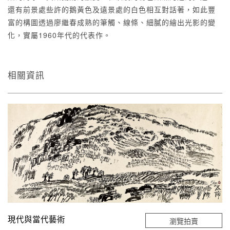
還有前景處些許的鵝黃色及遠景處的白色相互對話著，如此豐
富的構圖透過廖繼春成熟的筆觸、線條、細膩的繪出光影的變
化，實屬1960年代的代表作。
相關資訊
現代與當代藝術
瀏覽拍賣