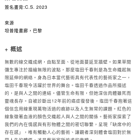
簽名畫背:C.S. 2023
來源
坦普隆畫廊，巴黎
+ 概述
無數的線交織成網，由點至面、從地面蔓延至牆壁。如果草間
彌生專注於描繪無限的波點，那麼塩田千春則是為生命織起無
限延伸的網絡。身為日本當代藝術具有代表性的藝術家之一，
塩田千春現今活躍於世界的舞台。塩田千春透過作品所描述
的，是與人之間的連結。儘管生命有限，但她深信肉體雖死而
靈魂長存。自被診斷出12年前的癌症復發後，塩田千春抱著這
個信念用線重現萬物活過的痕跡以及人生無常的課題。紅色的
線象徵著血液的顏色交織起人與人之間的關係。藝術家探索了
我們的內在情感與有形物體之間的密切聯繫，呈現「缺席中的
存在感」，唯有觸動人心的藝術、讓觀者深刻體會塩田對於無
常人生的體悟，才是藝術家所追求的救贖。