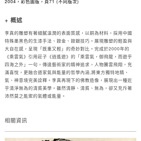
2004，彩色圖版，頁71 (不同版次)
+ 概述
李真的雕塑有著細膩溫潤的表面質感，以銅為材料，採用中國
特殊墨黑色的生漆手法、銨金、銨銀技巧。展現雕塑的輕盈與
大自在感，呈現「既重又輕」的奇妙對比。完成於2000年的
《乘雲氣》引用莊子《逍遙遊》的「乘雲氣，御飛龍，而遊乎
四海之外」一句，傳達藝術家的精神追求，人物騰雲飛翔，充
滿喜悅，更融合道家氣與能量的哲學內涵,將東方獨特地精、
氣、神意境完美詮釋。李真再現下的佛教造像，展現出一種近
乎清淨無為的清貧美學。雖然清靜、清貧、無為，卻又充斥著
沛然莫之能禦的氣體或能量。
相關資訊