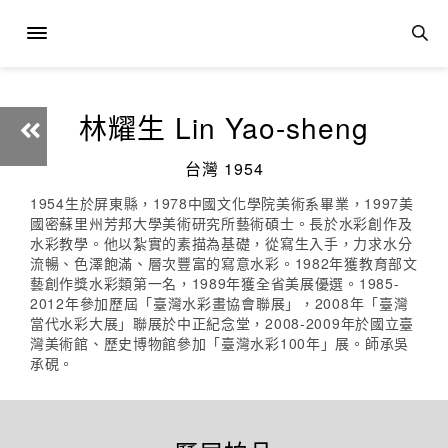
林耀生 Lin Yao-sheng
台灣 1954
1954生於屏東縣，1978中國文化學院美術系畢業，1997美
國密蘇里州芳邦大學美術研究所藝術碩士。長於水彩創作及
水彩教學。他以紮實的素描為基礎，從寫生入手，力求水分
流暢、色澤飽滿、層次豐富的寫意水彩。1982年獲教育部文
藝創作獎水彩類第一名，1989年獲全省美展優選。1985-
2012年參加歷屆「臺灣水彩畫協會聯展」，2008年「臺灣
當代水彩大展」聯展於中正紀念堂，2008-2009年於國立臺
灣美術館、歷史博物館參加「臺灣水彩100年」展。師承吳
承硯。