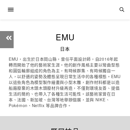
EMU
日本
EMU，出生於日本岡山縣，曾任平面設計師，自2016年起
轉而開始了他的藝術家生涯。他的創作風格主要以彎曲型態
和圓弧輪廓組成的角色為主，有時候群集、有時候獨自一
人，以舒適的姿勢及體態呈現日常生活中的各種樣態。EMU
以這些角色為模型製作繪畫與小型木雕，創作材料都是以造
船廠廢棄的木頭木頭廢材升級再造，不僅對環境友善、提倡
生活的簡約、也帶入了各種生活可能性。該藝術家曾在日
本、法國、新加坡、台灣等地舉辦個展，並與 NIKE、
Pokémon、Netflix 等品牌合作。