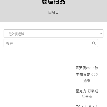
歷屆拍品
EMU
羅芙奧2023秋
季拍賣會 080
過來
壓克力 訂製成
形畫布
70 x 110 x 4