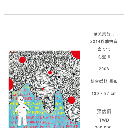
羅芙奧台北
2014秋季拍賣
會 315
心聲 II
2008
綜合媒材 畫布
130 x 97 cm
預估價
TWD
200,000-