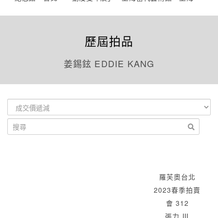
歷屆拍品
姜錫鉉 EDDIE KANG
羅芙奧台北
2023春季拍賣
會 312
張力 Ⅲ