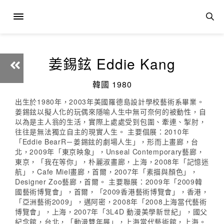
姜錫鉉 Eddie Kang
韓國 1980
出生於1980年，2003年美國羅德島設計學校藝術系畢業。
姜錫鉉以擬人化的玩偶來隱喻人生中無可奈何的被動性，自
以為是主人翁的生活，實際上處處受到包圍、牽連、掣肘，
往往是無法獨立自主的現實人生。 主要個展：2010年
「Eddie BearR－姜錫鉉的劇場人生」，形而上畫廊，台
北，2009年「東京映象」，Unseal Contemporary藝廊，
東京，「我在等你」，朴麗淑畫廊，上海，2008年「記憶迷
航」，Cafe Miel畫廊，首爾，2007年「素描與顏色」，
Designer Zoo藝廊，首爾。 主要聯展：2009年「2009韓
國藝術博覽會」，首爾，「2009香港藝術博覽會」，香港，
「亞洲藝術2009」，邁阿密，2008年「2008上海當代藝術
博覽會」，上海，2007年「3L4D 動漫美學新世紀」，國父
紀念館，台北，「動漫雙年展」，上海當代藝術館，上海。