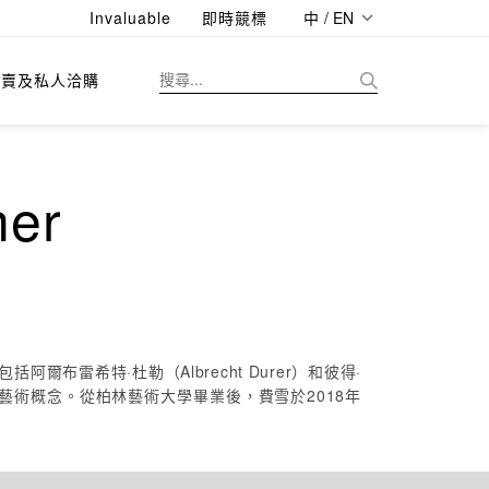
Invaluable
即時競標
中 / EN
拍賣及私人洽購
er
雷希特·杜勒（Albrecht Durer）和彼得·
新的藝術概念。從柏林藝術大學畢業後，費雪於2018年