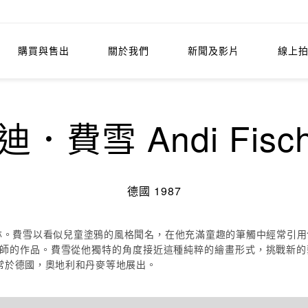
購買與售出
關於我們
新聞及影片
線上
迪．費雪 Andi Fisch
德國 1987
。費雪以看似兒童塗鴉的風格聞名，在他充滿童趣的筆觸中經常引用包括阿爾布
等古典繪畫大師的作品。費雪從他獨特的角度接近這種純粹的繪畫形式，挑戰
常於德國，奧地利和丹麥等地展出。