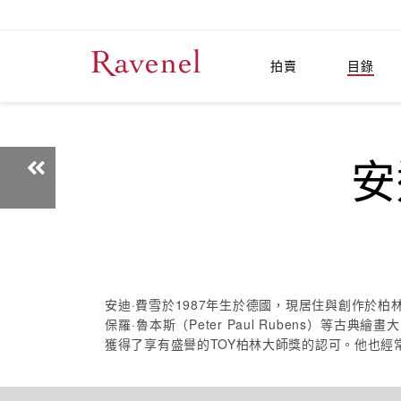
拍賣
目錄
安
安迪·費雪於1987年生於德國，現居住與創作於柏林
保羅·魯本斯（Peter Paul Rubens）
獲得了享有盛譽的TOY柏林大師獎的認可。他也經