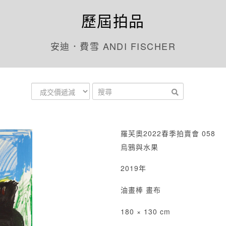
歷屆拍品
安迪．費雪 ANDI FISCHER
羅芙奧2022春季拍賣會 058
烏鴉與水果
2019年
油畫棒 畫布
180 × 130 cm