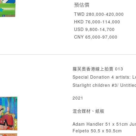
預估價
TWD 280,000-420,000
HKD 76,000-114,000
USD 9,800-14,700
CNY 65,000-97,000
羅芙奧香港線上拍賣 013
Special Donation 4 artists: L
Starlight children #3/ Untitle
2021
混合媒材、紙板
Adam Handler 51 x 51cm Jun
Felpeto 50.5 x 50.5cm