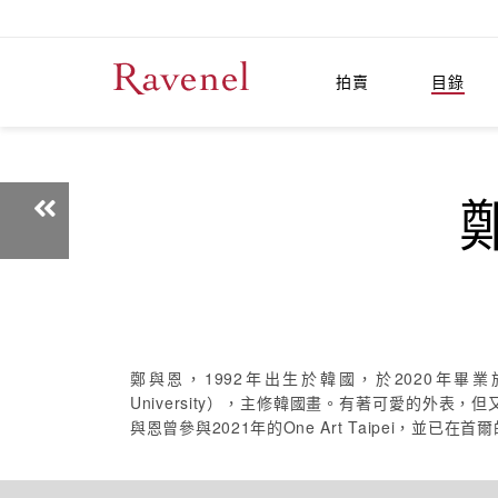
拍賣
目錄
鄭
鄭與恩，1992年出生於韓國，於2020年畢業於世宗大學藝術與體
University），主修韓國畫。有著可愛的外表
與恩曾參與2021年的One Art Taipei，並已在首爾的G