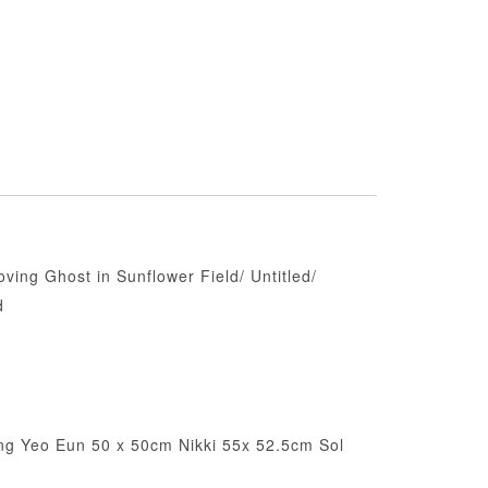
oving Ghost in Sunflower Field/ Untitled/
d
g Yeo Eun 50 x 50cm Nikki 55x 52.5cm Sol