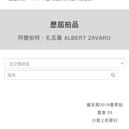
歷屆拍品
阿爾伯特．扎瓦羅 ALBERT ZAVARO
羅芙奧2018春季拍
賣會 53
沙發上的夢幻