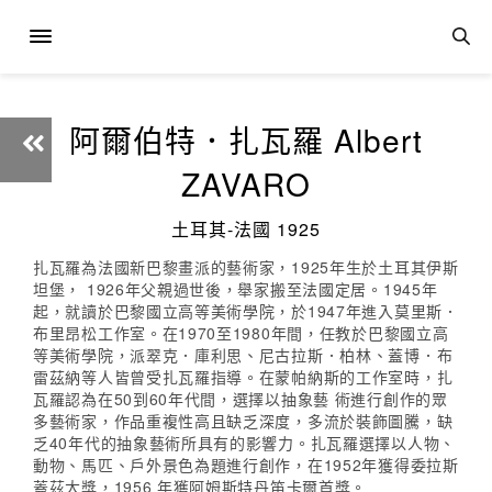
阿爾伯特．扎瓦羅 Albert
ZAVARO
土耳其-法國 1925
扎瓦羅為法國新巴黎畫派的藝術家，1925年生於土耳其伊斯
坦堡， 1926年父親過世後，舉家搬至法國定居。1945年
起，就讀於巴黎國立高等美術學院，於1947年進入莫里斯．
布里昂松工作室。在1970至1980年間，任教於巴黎國立高
等美術學院，派翠克．庫利思、尼古拉斯．柏林、蓋博．布
雷茲納等人皆曾受扎瓦羅指導。在蒙帕納斯的工作室時，扎
瓦羅認為在50到60年代間，選擇以抽象藝 術進行創作的眾
多藝術家，作品重複性高且缺乏深度，多流於裝飾圖騰，缺
乏40年代的抽象藝術所具有的影響力。扎瓦羅選擇以人物、
動物、馬匹、戶外景色為題進行創作，在1952年獲得委拉斯
蓋茲大獎，1956 年獲阿姆斯特丹笛卡爾首獎。