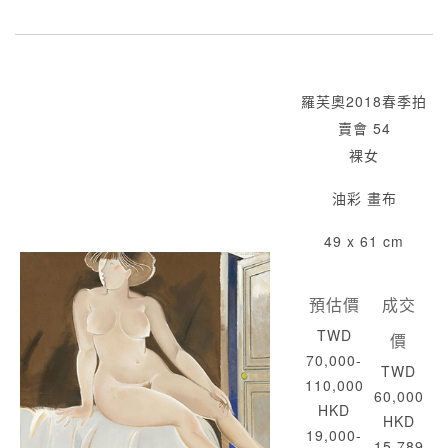
羅芙奧2018春季拍
賣會 54
裸女
油彩 畫布
49 x 61 cm
預估價
成交
TWD
價
70,000-
TWD
110,000
60,000
HKD
HKD
19,000-
15,789