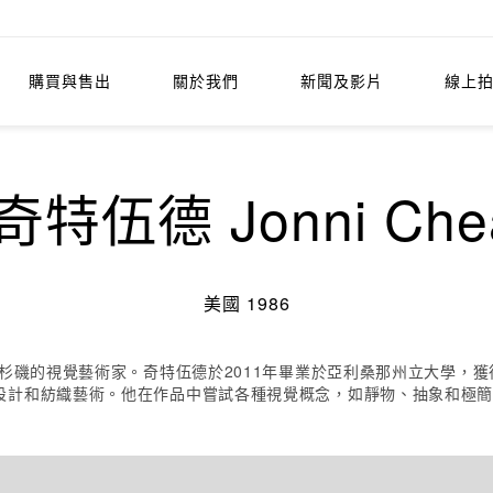
購買與售出
關於我們
新聞及影片
線上
特伍德 Jonni Chea
美國 1986
洛杉磯的視覺藝術家。奇特伍德於2011年畢業於亞利桑那州立大學，
設計和紡織藝術。他在作品中嘗試各種視覺概念，如靜物、抽象和極