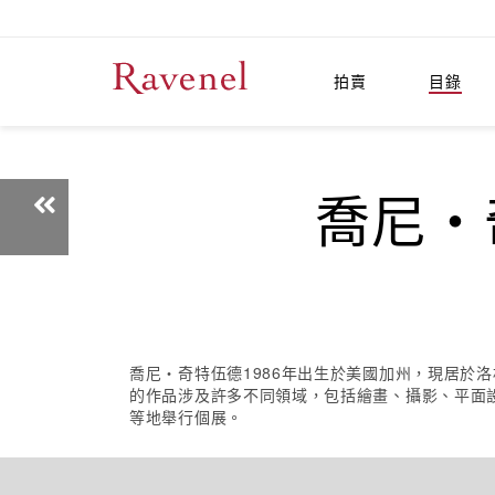
拍賣
目錄
喬尼‧奇
喬尼‧奇特伍德1986年出生於美國加州，現居於
的作品涉及許多不同領域，包括繪畫、攝影、平面
等地舉行個展。