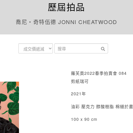
歷屆拍品
喬尼‧奇特伍德 JONNI CHEATWOOD
羅芙奧2022春季拍賣會 084
剪紙瑞可
2021年
油彩 壓克力 醇酸樹脂 棉縫於
100 x 90 cm