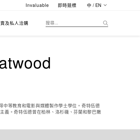
Invaluable
即時競標
中 / EN
拍賣及私人洽購
twood
獲得中等教育和電影與媒體製作學士學位。奇特伍德
簡主義。奇特伍德曾在柏林、洛杉磯、芬蘭和黎巴嫩