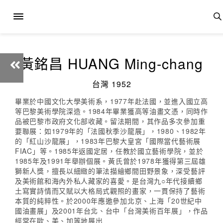
黃銘昌 HUANG Ming-chang
台灣 1952
畢業於中國文化大學美術系，1977年赴法國，並進入國立高
等巴黎美術學院深造。1984年畢業獲高等油畫文憑，同時作
品被巴黎市政府文化部收藏。留法期間，其作品多次參加重
要聯展：如1979年的「法國秋季沙龍展」，1980、1982年
的「紅山沙龍展」，1983年巴黎大皇宮「國際當代藝術展
FIAC」等。1985年返國定居，任教於國立藝術學院，並於
1985年及1991年舉辦個展。黃氏曾於1978年獲得第三屆雄
獅新人獎，擅長以細緻的筆法描繪鄉間田野景象，深受藝評
及美術館和海內外私人藏家的喜愛。是台灣九○年代接續鄉
土寫實詩情而又賦以大格局式觀照的畫家，一貫保持了藝術
本質的純粹性。於2000年應邀參加北京、上海「20世紀中
國油畫展」及2001年台北、台中「台灣美術百年展」，作品
經常在歐、美、加等地展出