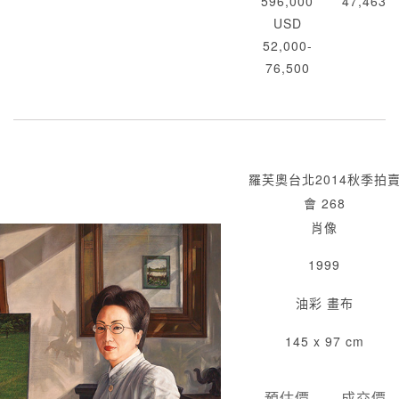
596,000
47,463
USD
52,000-
76,500
羅芙奧台北2014秋季拍
會 268
肖像
1999
油彩 畫布
145 x 97 cm
預估價
成交價