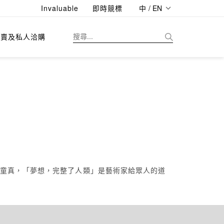
Invaluable
即時競標
中 / EN
拍賣及私人洽購
g
漫童真，「夢想，完整了人類」是藝術家給眾人的道
。