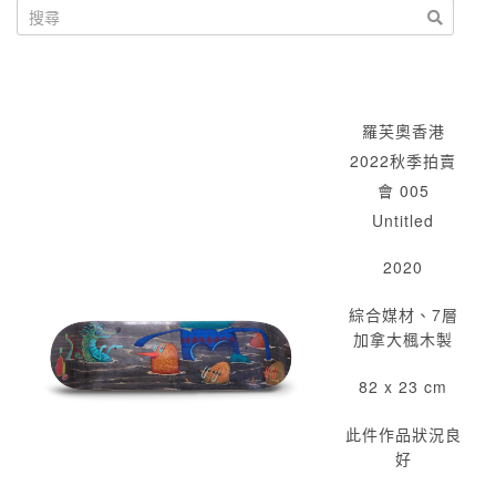
羅芙奧香港
2022秋季拍賣
會 005
Untitled
2020
綜合媒材、7層
加拿大楓木製
82 x 23 cm
此件作品狀況良
好