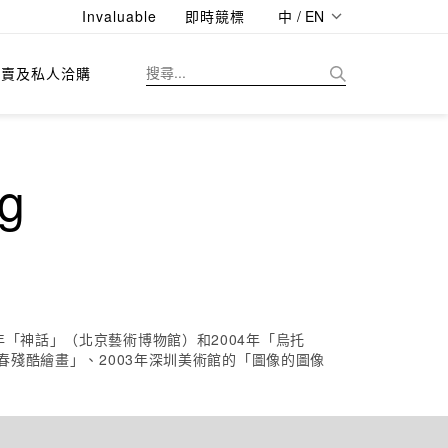
Invaluable
即時競標
中 / EN
拍賣及私人洽購
g
「神話」（北京藝術博物館）和2004年「烏托
春殘酷繪畫」、2003年深圳美術館的「圖像的圖像