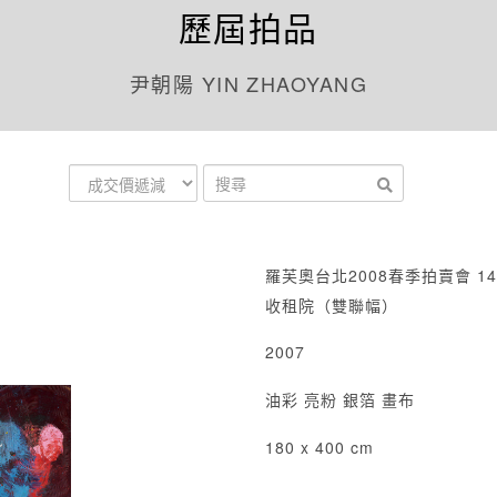
歷屆拍品
尹朝陽 YIN ZHAOYANG
羅芙奧台北2008春季拍賣會 14
收租院（雙聯幅）
2007
油彩 亮粉 銀箔 畫布
180 x 400 cm