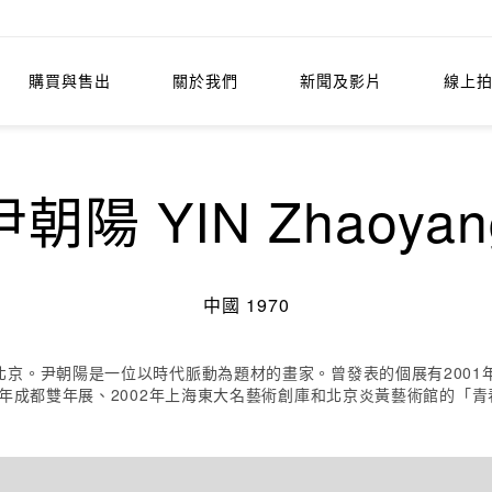
購買與售出
關於我們
新聞及影片
線上
尹朝陽 YIN Zhaoyan
中國 1970
京。尹朝陽是一位以時代脈動為題材的畫家。曾發表的個展有2001年
1年成都雙年展、2002年上海東大名藝術創庫和北京炎黃藝術館的「青