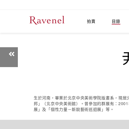
拍賣
目錄
生於河南，畢業於北京中央美術學院版畫系，現居北
邦」（北京中央美術館）。曾參加的群展有：200
展」及「個性力量－新銳藝術巡迴展」等。