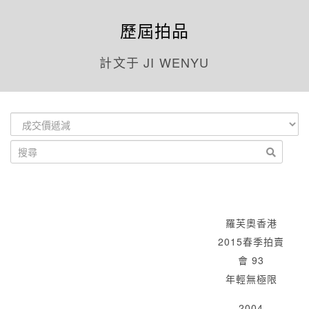
歷屆拍品
計文于 JI WENYU
羅芙奧香港
2015春季拍賣
會 93
年輕無極限
2004