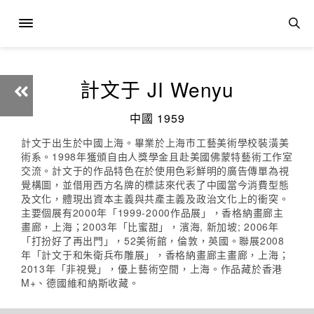
計文于 JI Wenyu
中國 1959
計文于出生於中國上海。畢業於上海市工藝美術學校裝潢美
術系。1998年獲頒自由人獎學金且赴美國佛蒙特藝術工作室
交流。計文于的作品特色在於使用色彩鮮明的廣告傳單為視
覺構圖，並借用西方名牌的標誌來代表了中國當今消費型態
及文化，體現出資本主義與共產主義及政治文化上的衝突。
主要個展有2000年「1999-2000作品展」，香格納畫廊主
畫廊，上海；2003年「比蜜甜」，濱海, 新加坡; 2006年
「打扮好了再出門」，52美術館，倫敦，英國。聯展2008
年「計文于和朱衛兵布雕展」，香格納畫廊主畫廊，上海；
2013年「非視覺」，優上藝術空間，上海。作品藏於香港
M+、德國維和納斯收藏。