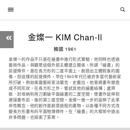
金燦一 KIM Chan-Il
韓國 1961
金燦一的作品不只是在繪畫中進行形式實驗，他同時也透過
藝術作品，與觀眾這個外部主體建立關係。所謂「繪畫」的
前提條件，是在長方形的二度平面上，創造出立體假象的圖
像，但這樣的前提條件，早在1960年代已被許多當代藝術家
所打破。例如美國藝術家法蘭克．史戴拉，他曾將畫布塑造
成不同形狀，在長方形之外，嘗試其他的繪畫結構；盧齊
歐．封塔納則用刀劃破平面繪畫的二度空間，使畫作延伸到
連接畫布前、後的第三度空間。金燦一進一步的延伸了此革
命性概念，他的創作是創意過程的產物，以各種不同方式改
變長方形畫布的平面物理條件，在「繪畫」的大框架中提出
許多問題，也探索了答案。