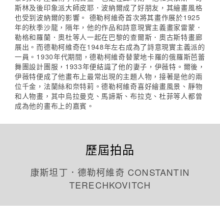
斯林及後印象派大師皮耶．波納爾成了好朋友，其繪畫風格
也受到波納爾的影響。 德勒柯維奇首次將其畫作展於1925
年的秋季沙龍，隔年，他的作品和詩意現實主義畫家雷蒙．
勒格和羅蘭．奧杜等人一起在巴黎的查爾斯．奧古斯特畫廊
展出。而德勒柯維奇在1948年左右成為了詩意現實主義派的
一員。1930年代期間，德勒柯維奇替蒙地卡羅的俄羅斯芭蕾
舞團設計團服，1933年便結識了他的妻子，伊薇特。爾後，
伊薇特便成了他畫布上最常出現的主題人物，接著是他的兩
位千金，法蘭絲和奈特莉。德勒柯維奇喜好繪畫風景、靜物
和人物畫，其中烏拉曼克、馬諦斯、布拉克、杜菲等人都曾
成為他的畫布上的嘉賓。
歷屆拍品
康斯坦丁．德勒柯維奇 CONSTANTIN
TERECHKOVITCH