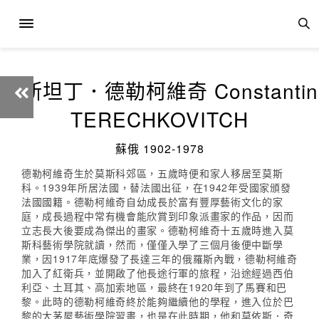
康斯坦丁．德勒柯維奇 Constantin
TERECHKOVITCH
蘇俄 1902-1978
德勒柯維奇生於莫斯科郊區，五歲時便和家人移居至莫斯
科。1939年所居法國，替法國出征，在1942年受國家頒發
法國國籍。德勒柯維奇自幼成長於富有豐厚藝術文化的家
庭，成長過程中常有機會能欣賞到印象派畫家的作品，因而
立志長大後要成為傑出的畫家。德勒柯維奇十五歲時進入莫
斯科藝術學院就讀，然而，僅僅入學了三個月後便中斷學
業，因1917年底爆發了長達三年的俄羅斯內戰，德勒柯維奇
加入了紅衛兵，並開啟了他長途行軍的旅程，沿途經過西伯
利亞、土耳其、高加索地區，最終在1920年到了馬賽和巴
黎。此時的德勒柯維奇終於能夠繼續他的學程，進入位於巴
黎的大茅屋藝術學院習畫，也是在此時期，他和莫依斯．奇