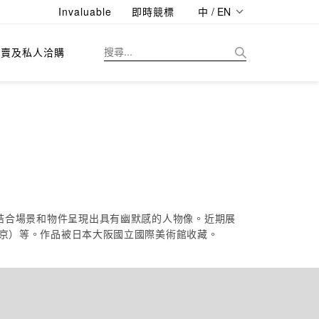
Invaluable
即時競標
中 / EN
拍賣及私人洽購
結合場景和物件呈現出具有幽默感的人物像。近期展
，東京）等。作品被日本大阪國立國際美術館收藏。