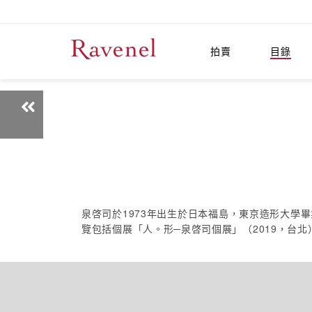
拍賣
目錄
泉啓司於1973年出生於日本福島，東京造形大
覽包括個展「人。形─泉啓司個展」（2019，台北