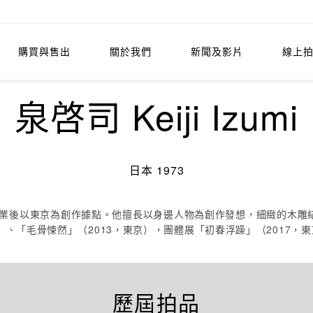
購買與售出
關於我們
新聞及影片
線上
泉啓司 Keiji Izumi
日本 1973
學畢業後以東京為創作據點。他擅長以身邊人物為創作發想，細緻的木雕
）、「毛骨悚然」（2013，東京），團體展「初春浮躁」（2017
歷屆拍品