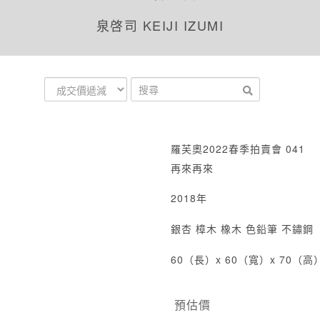
泉啓司 KEIJI IZUMI
羅芙奧2022春季拍賣會 041
再來再來
2018年
銀杏 樟木 橡木 色鉛筆 不鏽鋼
60（長）x 60（寬）x 70（高
預估價