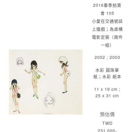
2016春季拍賣
會 105
小愛在交通號誌
上嬉戲；為虛構
電影定裝（兩件
一組）
2002 ; 2003
水彩 圓珠筆
紙；水彩 紙本
11 x 19 cm ;
25 x 31 cm
預估價
TWD
231,000-