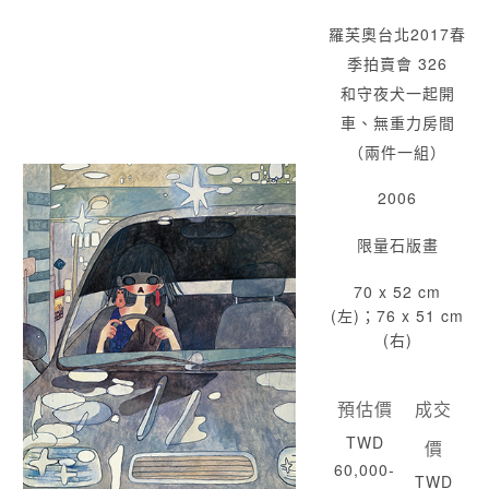
羅芙奧台北2017春
季拍賣會 326
和守夜犬一起開
車、無重力房間
（兩件一組）
2006
限量石版畫
70 x 52 cm
(左)；76 x 51 cm
(右)
預估價
成交
TWD
價
60,000-
TWD