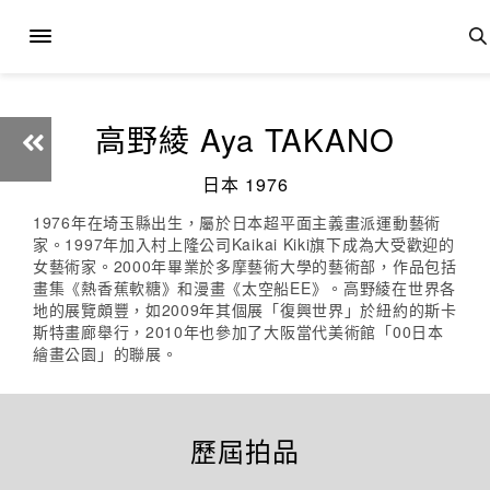
高野綾 Aya TAKANO
日本 1976
1976年在埼玉縣出生，屬於日本超平面主義畫派運動藝術
家。1997年加入村上隆公司Kaikai Kiki旗下成為大受歡迎的
女藝術家。2000年畢業於多摩藝術大學的藝術部，作品包括
畫集《熱香蕉軟糖》和漫畫《太空船EE》。高野綾在世界各
地的展覽頗豐，如2009年其個展「復興世界」於紐約的斯卡
斯特畫廊舉行，2010年也參加了大阪當代美術館「00日本
繪畫公園」的聯展。
歷屆拍品