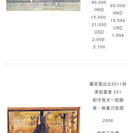
80,000
60,000
HKD
HKD
15,000-
15,544
21,000
USD
USD
1,994
2,000-
2,700
羅芙奧台北2011秋
季拍賣會 251
和守夜犬一起開
車、無重力房間
2006