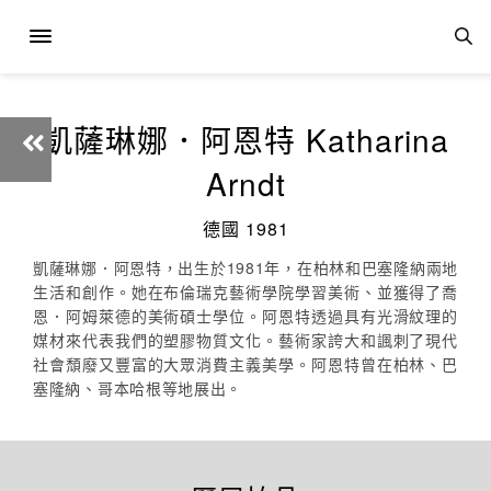
凱薩琳娜．阿恩特 Katharina
Arndt
德國 1981
凱薩琳娜．阿恩特，出生於1981年，在柏林和巴塞隆納兩地
生活和創作。她在布倫瑞克藝術學院學習美術、並獲得了喬
恩．阿姆萊德的美術碩士學位。阿恩特透過具有光滑紋理的
媒材來代表我們的塑膠物質文化。藝術家誇大和諷刺了現代
社會頹廢又豐富的大眾消費主義美學。阿恩特曾在柏林、巴
塞隆納、哥本哈根等地展出。