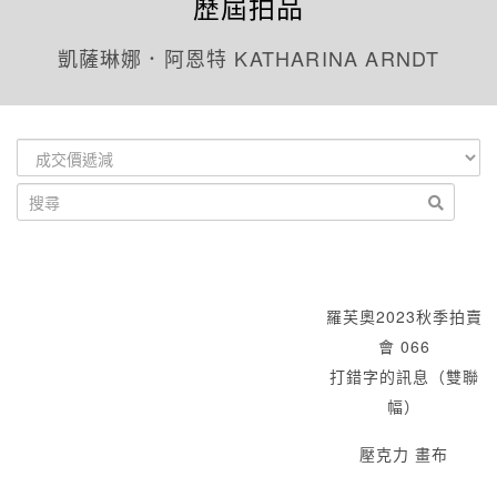
歷屆拍品
凱薩琳娜．阿恩特 KATHARINA ARNDT
羅芙奧2023秋季拍賣
會 066
打錯字的訊息（雙聯
幅）
壓克力 畫布