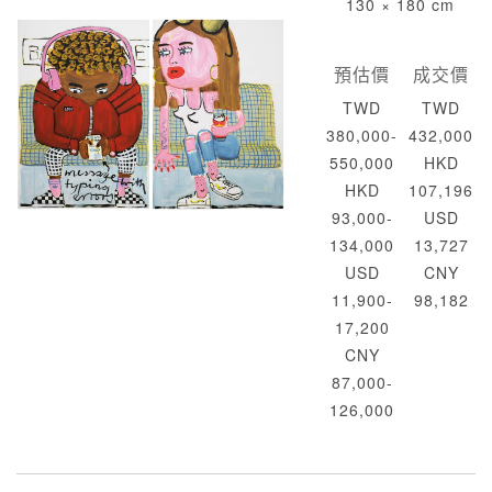
130 × 180 cm
預估價
成交價
TWD
TWD
380,000-
432,000
550,000
HKD
HKD
107,196
93,000-
USD
134,000
13,727
USD
CNY
11,900-
98,182
17,200
CNY
87,000-
126,000