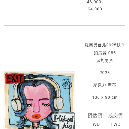
43,000-
64,000
羅芙奧台北2025秋季
拍賣會 086
派對男孩
2023
壓克力 畫布
130 x 90 cm
預估價
成交價
TWD
TWD