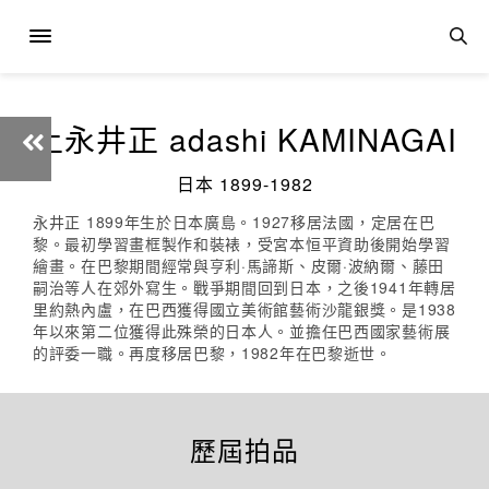
上永井正 adashi KAMINAGAI
日本 1899-1982
永井正 1899年生於日本廣島。1927移居法國，定居在巴
黎。最初學習畫框製作和裝裱，受宮本恒平資助後開始學習
繪畫。在巴黎期間經常與亨利·馬諦斯、皮爾·波納爾、藤田
嗣治等人在郊外寫生。戰爭期間回到日本，之後1941年轉居
里約熱內盧，在巴西獲得國立美術館藝術沙龍銀獎。是1938
年以來第二位獲得此殊榮的日本人。並擔任巴西國家藝術展
的評委一職。再度移居巴黎，1982年在巴黎逝世。
歷屆拍品