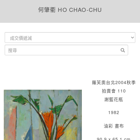
何肇衢 HO CHAO-CHU
羅芙奧台北2004秋季
拍賣會 110
謝籃花瓶
1982
油彩 畫布
90.9 x 65.1 cm