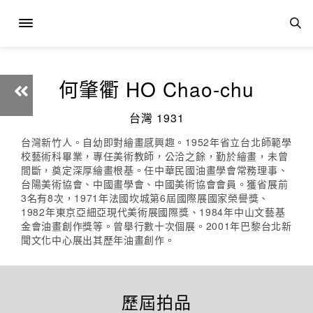
何肇衢 HO Chao-chu
台灣 1931
台灣新竹人。自幼即對繪畫感興趣。1952年省立台北師範學
校藝術科畢業，專任美術教師，公洽之餘，勤於繪畫，未曾
間斷，奠定深厚繪畫根基。任中華民國油畫學會常務理事、
台陽美術協會、中國畫學會、中國美術協會會員。獲省展前
3名有8次，1971年法國坎城第6屆國際展國家榮譽獎、
1982年東京亞細亞現代美術展國際獎、1984年中山文藝基
金會油畫創作獎等。曾舉行數十次個展。2001年巴黎台北新
聞文化中心展出其歷年油畫創作。
歷屆拍品