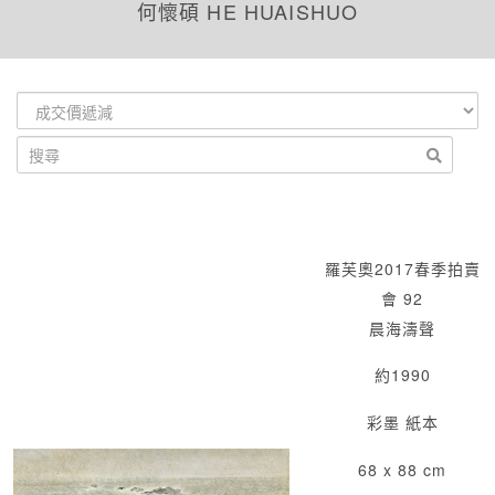
何懷碩 HE HUAISHUO
羅芙奧2017春季拍賣
會 92
晨海濤聲
約1990
彩墨 紙本
68 x 88 cm