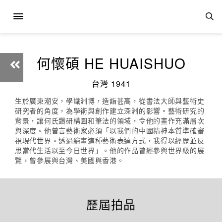
何懷碩 HE HUAISHUO
台灣 1941
生於廣東潮安，學識淵博，造詣甚高，從書法大師與藝術史
研究者的角度，為學術與創作建立深淵的影響。藝術研究的
背景，讓何氏鑽研構圖和筆法的領域，令他的畫作充滿層次
與深度。他曾言藝術家必須「以我們的中國精神本質準確審
視現代世界。透過繪畫這種藝術表達方式，我得以經歷並反
思當代生活以至今日世界」。他的作品曾經參與世界級的展
覽，曾參展與台灣、美國與香港。
歷屆拍品