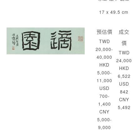
17 x 49.5 cm
預估價
成交
TWD
價
20,000-
TWD
40,000
24,000
HKD
HKD
5,000-
6,522
11,000
USD
USD
842
700-
CNY
1,400
5,492
CNY
5,000-
9,000