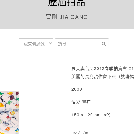
歷屆拍品
賈剛 JIA GANG
羅芙奧台北2012春季拍賣會 21
美麗的鳥兒請你留下來（雙聯
2009
油彩 畫布
150 x 120 cm (x2)
預估價