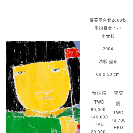
羅芙奧台北2006秋
季拍賣會 177
小女孩
2004
油彩 畫布
66 x 50 cm
預估價
成交
TWD
價
80,000-
TWD
140,000
76,700
HKD
HKD
20,000-