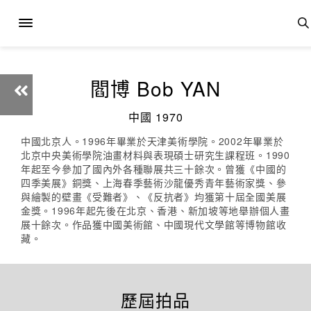
閻博 Bob YAN
中國 1970
中國北京人。1996年畢業於天津美術學院。2002年畢業於
北京中央美術學院油畫材料與表現碩士研究生課程班。1990
年起至今參加了國內外各種聯展共三十餘次。曾獲《中國的
四季美展》銅獎、上海春季藝術沙龍優秀青年藝術家獎、參
與繪製的壁畫《受難者》、《反抗者》均獲第十屆全國美展
金獎。1996年起先後在北京、香港、新加坡等地舉辦個人畫
展十餘次。作品獲中國美術館、中國現代文學館等博物館收
藏。
歷屆拍品