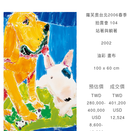
羅芙奧台北2006春季
拍賣會 104
站著與躺著
2002
油彩 畫布
100 x 60 cm
預估價
成交價
TWD
TWD
280,000-
401,200
400,000
USD
USD
12,524
8,600-