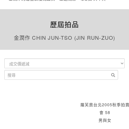
歷屆拍品
金潤作 CHIN JUN-TSO (JIN RUN-ZUO)
羅芙奧台北2005秋季拍
會 58
男與女