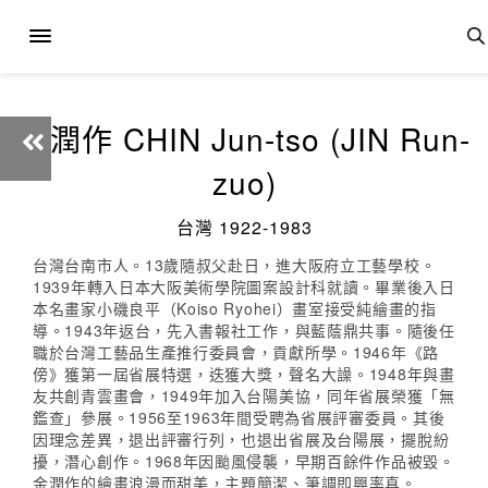
金潤作 CHIN Jun-tso (JIN Run-
zuo)
台灣 1922-1983
台灣台南市人。13歲隨叔父赴日，進大阪府立工藝學校。
1939年轉入日本大阪美術學院圖案設計科就讀。畢業後入日
本名畫家小磯良平（Koiso Ryohei）畫室接受純繪畫的指
導。1943年返台，先入書報社工作，與藍蔭鼎共事。隨後任
職於台灣工藝品生產推行委員會，貢獻所學。1946年《路
傍》獲第一屆省展特選，迭獲大獎，聲名大譟。1948年與畫
友共創青雲畫會，1949年加入台陽美協，同年省展榮獲「無
鑑查」參展。1956至1963年間受聘為省展評審委員。其後
因理念差異，退出評審行列，也退出省展及台陽展，擺脫紛
擾，潛心創作。1968年因颱風侵襲，早期百餘件作品被毀。
金潤作的繪畫浪漫而甜美，主題簡潔、筆調即興率真。