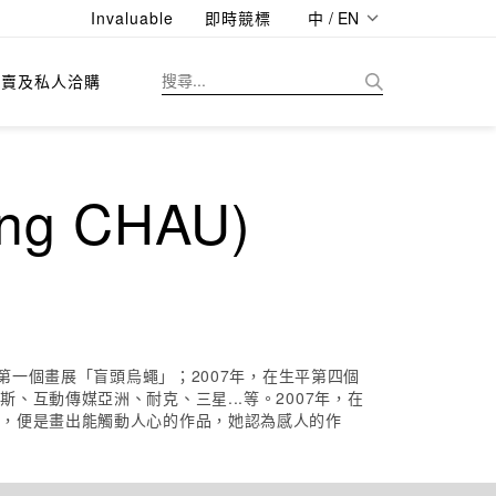
Invaluable
即時競標
中 / EN
拍賣及私人洽購
ng CHAU)
第一個畫展「盲頭烏蠅」；2007年，在生平第四個
互動傳媒亞洲、耐克、三星...等。2007年，在
望，便是畫出能觸動人心的作品，她認為感人的作