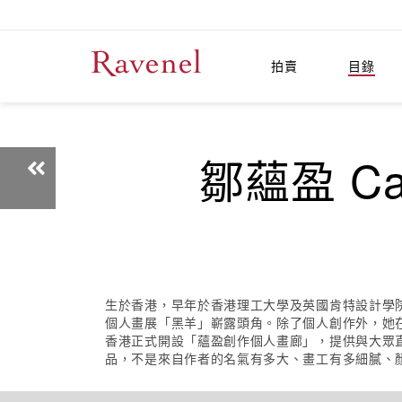
拍賣
目錄
鄒蘊盈 Car
生於香港，早年於香港理工大學及英國肯特設計學院
個人畫展「黑羊」嶄露頭角。除了個人創作外，她在
香港正式開設「蘊盈創作個人畫廊」，提供與大眾
品，不是來自作者的名氣有多大、畫工有多細膩、