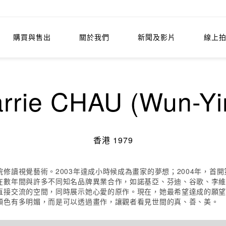
購買與售出
關於我們
新聞及影片
線上
rie CHAU (Wun-Yi
香港 1979
修讀視覺藝術。2003年達成小時候成為畫家的夢想；2004年，首開
數年間與許多不同知名品牌異業合作，如諾基亞、芬迪、谷歌、李維斯、
直接交流的空間，同時展示她心愛的原作。現在，她最希望達成的願
顏色有多明媚，而是可以透過畫作，讓觀者看見世間的真、善、美。