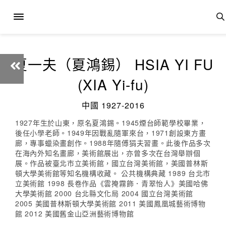
夏一夫（夏鴻錫） HSIA YI FU
(XIA Yi-fu)
中國 1927-2016
1927年生於山東，原名夏鴻錫。1945煙台師範學校畢業，
後任小學老師。1949年因戰亂隨軍來台，1971創設東方畫
廊，專事蠟染畫創作。1988年隨傅狷夫習畫。此後作品多次
在海內外知名畫廊，美術館展出，亦曾多次在台灣舉辦個
展。作品被臺北市立美術館，國立台灣美術館，美國普林斯
頓大學美術館等知名機構收藏。 公共機構典藏 1989 台北市
立美術館 1998 長卷作品《雲掩霧飾．青翠怡人》美國哈佛
大學美術館 2000 台北縣文化局 2004 國立台灣美術館
2005 美國普林斯頓大學美術館 2011 美國鳳凰城藝術博物
館 2012 美國舊金山亞洲藝術博物館