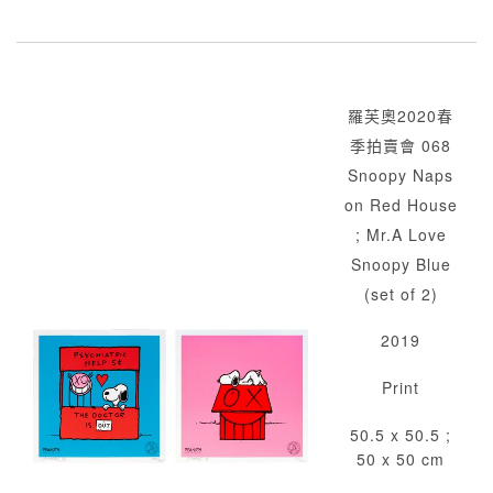
羅芙奧2020春
季拍賣會 068
Snoopy Naps
on Red House
; Mr.A Love
Snoopy Blue
(set of 2)
2019
Print
50.5 x 50.5 ;
50 x 50 cm