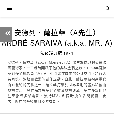
安德列‧薩拉華（A先生）
ANDRÉ SARAIVA (a.k.a. MR. A)
法裔瑞典籍 1971
安德列．薩拉華（a.k.a. Monsieur A）出生於瑞典的葡裔法
國藝術家，十三歲時開啟了他的非法塗鴉之旅。1989年薩拉
華創作了知名角色Mr A，也開始在城市的公共空間，和行人
共同進行逗趣和歡樂的創作互動。自此，薩拉華被視為當代
街頭藝術的先驅之一。薩拉華持續於世界各地的畫廊和藝術
機構展出，其作品為許多著名收藏機構典藏。多才多藝的他
甚至指導多部電影、流行MV，和同時擔任多間餐廳、夜
店、飯店的藝術總監及擁有者。