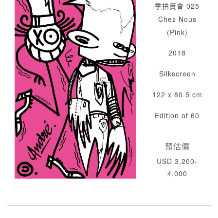
季拍賣會 025
Chez Nous
(Pink)
2018
Silkscreen
122 x 80.5 cm
Edition of 60
預估價
USD 3,200-
4,000