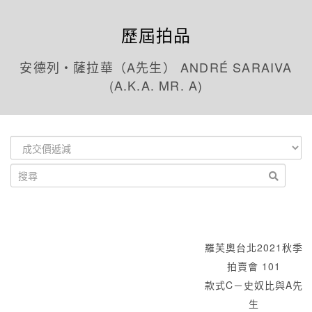
歷屆拍品
安德列‧薩拉華（A先生） ANDRÉ SARAIVA
(A.K.A. MR. A)
羅芙奧台北2021秋季
拍賣會 101
款式C－史奴比與A先
生