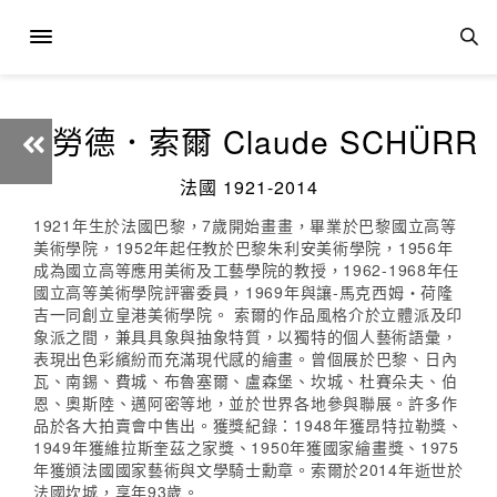
克勞德．索爾 Claude SCHÜRR
法國 1921-2014
1921年生於法國巴黎，7歲開始畫畫，畢業於巴黎國立高等
美術學院，1952年起任教於巴黎朱利安美術學院，1956年
成為國立高等應用美術及工藝學院的教授，1962-1968年任
國立高等美術學院評審委員，1969年與讓-馬克西姆‧荷隆
吉一同創立皇港美術學院。 索爾的作品風格介於立體派及印
象派之間，兼具具象與抽象特質，以獨特的個人藝術語彙，
表現出色彩繽紛而充滿現代感的繪畫。曾個展於巴黎、日內
瓦、南錫、費城、布魯塞爾、盧森堡、坎城、杜賽朵夫、伯
恩、奧斯陸、邁阿密等地，並於世界各地參與聯展。許多作
品於各大拍賣會中售出。獲獎紀錄：1948年獲昂特拉勒獎、
1949年獲維拉斯奎茲之家獎、1950年獲國家繪畫獎、1975
年獲頒法國國家藝術與文學騎士勳章。索爾於2014年逝世於
法國坎城，享年93歲。