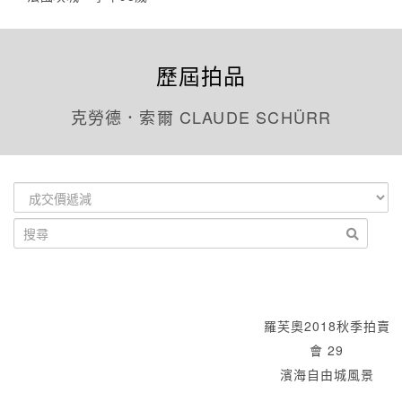
歷屆拍品
克勞德．索爾 CLAUDE SCHÜRR
羅芙奧2018秋季拍賣
會 29
濱海自由城風景