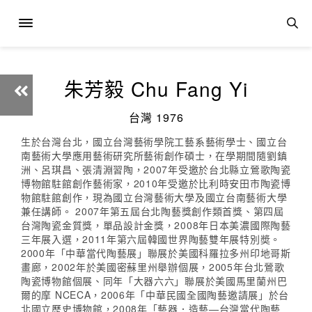
朱芳毅 Chu Fang Yi
台灣 1976
生於台灣台北，國立台灣藝術學院工藝系藝術學士、國立台
南藝術大學應用藝術研究所藝術創作碩士，在學期間隨劉鎮
洲、呂琪昌、張清淵習陶，2007年受邀於台北縣立鶯歌陶瓷
博物館駐館創作藝術家，2010年受邀於比利時安田市陶瓷博
物館駐館創作，現為國立台灣藝術大學及國立台南藝術大學
兼任講師。 2007年第五屆台北陶藝獎創作類首獎、第四屆
台灣陶瓷金質獎，單品設計金獎，2008年日本美濃國際陶藝
三年展入選，2011年第六屆韓國世界陶藝雙年展特別奬。
2000年「中華當代陶藝展」聯展於美國科羅拉多州印地哥斯
畫廊，2002年於美國密蘇里州舉辦個展，2005年台北鶯歌
陶瓷博物館個展、同年「大器六六」聯展於美國馬里蘭州巴
爾的摩 NCECA，2006年「中華民國全國陶藝邀請展」於台
北國立歷史博物館，2008年「藝器．造藝—台灣當代陶藝