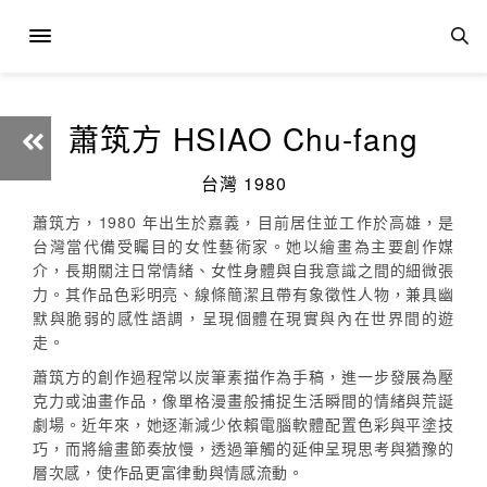
蕭筑方 HSIAO Chu-fang
台灣 1980
蕭筑方，1980 年出生於嘉義，目前居住並工作於高雄，是
台灣當代備受矚目的女性藝術家。她以繪畫為主要創作媒
介，長期關注日常情緒、女性身體與自我意識之間的細微張
力。其作品色彩明亮、線條簡潔且帶有象徵性人物，兼具幽
默與脆弱的感性語調，呈現個體在現實與內在世界間的遊
走。
蕭筑方的創作過程常以炭筆素描作為手稿，進一步發展為壓
克力或油畫作品，像單格漫畫般捕捉生活瞬間的情緒與荒誕
劇場。近年來，她逐漸減少依賴電腦軟體配置色彩與平塗技
巧，而將繪畫節奏放慢，透過筆觸的延伸呈現思考與猶豫的
層次感，使作品更富律動與情感流動。