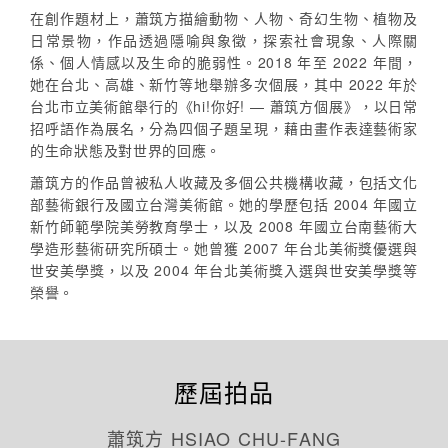
在創作題材上，蕭筑方描繪動物、人物、奇幻生物、植物及
日常景物，作品透過隱喻與象徵，探索社會現象、人際關
係、個人情感以及生命的脆弱性。2018 年至 2022 年間，
她在台北、高雄、新竹等地舉辦多次個展，其中 2022 年於
台北市立美術館舉行的《hi!你好! — 蕭筑方個展》，以日常
招呼語作為展名，分為四個子題呈現，藉由畫作表達藝術家
的生命狀態及對世界的回應。
蕭筑方的作品曾被私人收藏及多個公共機構收藏，包括文化
部藝術銀行及國立台灣美術館。她的學歷包括 2004 年國立
新竹師範學院美勞教育學士，以及 2008 年國立台南藝術大
學造形藝術研究所碩士。她曾獲 2007 年台北美術獎優選與
世安美學獎，以及 2004 年台北美術獎入選與世安美學獎等
榮譽。
歷屆拍品
蕭筑方 HSIAO CHU-FANG