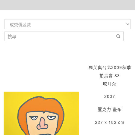
羅芙奧台北2009秋季
拍賣會 83
咬耳朵
2007
壓克力 畫布
227 x 182 cm