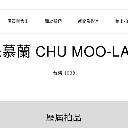
購買與售出
關於我們
新聞及影片
線上
慕蘭 CHU MOO-L
台灣 1938
歷屆拍品