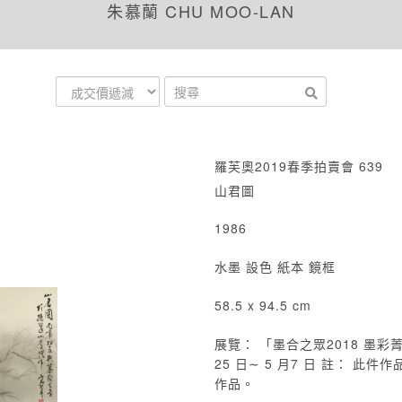
朱慕蘭 CHU MOO-LAN
羅芙奧2019春季拍賣會 639
山君圖
1986
水墨 設色 紙本 鏡框
58.5 x 94.5 cm
展覽： 「墨合之眾2018 墨彩
25 日∼ 5 月7 日 註： 此
作品。