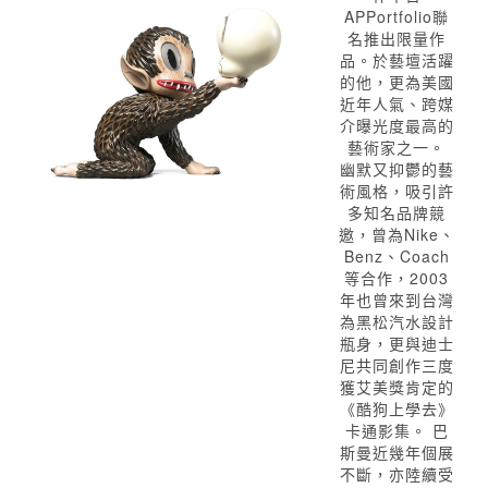
APPortfolio聯
名推出限量作
品。於藝壇活躍
的他，更為美國
近年人氣、跨媒
介曝光度最高的
藝術家之一。
幽默又抑鬱的藝
術風格，吸引許
多知名品牌競
邀，曾為Nike、
Benz、Coach
等合作，2003
年也曾來到台灣
為黑松汽水設計
瓶身，更與迪士
尼共同創作三度
獲艾美獎肯定的
《酷狗上學去》
卡通影集。 巴
斯曼近幾年個展
不斷，亦陸續受