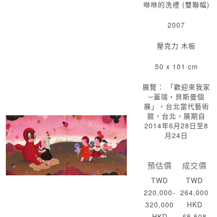
咻咻的洗禮 (雙聯幅)
2007
壓克力 木板
50 x 101 cm
展覽： 「歡迎來我家
─蓋瑞‧貝斯曼個
展」，台北當代藝術
館，台北，展期自
2014年6月28日至8
月24日
預估價
成交價
TWD
TWD
220,000-
264,000
320,000
HKD
HKD
65,508