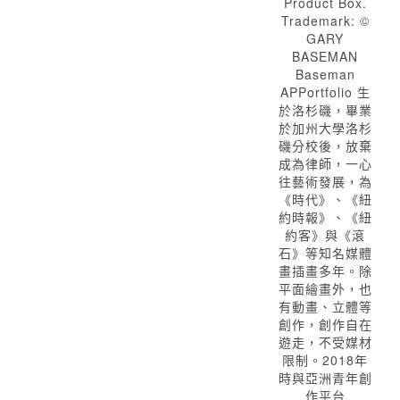
Product Box.
Trademark: ©
GARY
BASEMAN
Baseman
APPortfolio 生
於洛杉磯，畢業
於加州大學洛杉
磯分校後，放棄
成為律師，一心
往藝術發展，為
《時代》、《紐
約時報》、《紐
約客》與《滾
石》等知名媒體
畫插畫多年。除
平面繪畫外，也
有動畫、立體等
創作，創作自在
遊走，不受媒材
限制。2018年
時與亞洲青年創
作平台