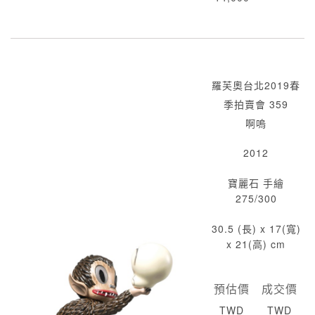
羅芙奧台北2019春
季拍賣會 359
啊嗚
2012
寶麗石 手繪
275/300
30.5 (長) x 17(寬)
x 21(高) cm
預估價
成交價
TWD
TWD