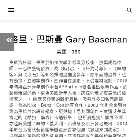
格里．巴斯曼 Gary Baseman
美國 1960
生於洛杉磯，畢業於加州大學洛杉磯分校後，放棄成為律
師，一心往藝術發展，為《時代》、《紐約時報》、《紐約
客》與《滾石》等知名媒體畫插畫多年。除平面繪畫外，也
有動畫、立體等創作，創作自在遊走，不受媒材限制。2018
年時與亞洲青年創作平台APPortfolio聯名推出限量作品。於
藝壇活躍的他，更為美國近年人氣、跨媒介曝光度最高的藝
術家之一。 幽默又抑鬱的藝術風格，吸引許多知名品牌競
邀，曾為Nike、Benz、Coach等合作，2003 年也曾來到台
灣為黑松汽水設計瓶身，更與迪士尼共同創作三度獲艾美獎
肯定的《酷狗上學去》卡通影集。 巴斯曼近幾年個展不斷，
亦陸續受邀至紐約、義大利、西班牙及亞洲各地展出。2014
年於台北當代藝術館舉辦亞洲首次個展《歡迎來到我家》，
引起黑色童話般的創意風潮。其畫作亦永久典藏於華盛頓特