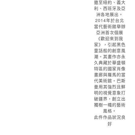
邀至紐約、義大
利、西班牙及亞
洲各地展出。
2014年於台北
當代藝術館舉辦
亞洲首次個展
《歡迎來到我
家》，引起黑色
童話般的創意風
潮。其畫作亦永
久典藏於華盛頓
特區的國家肖像
畫廊與羅馬的當
代美術館。巴斯
曼用其強烈且鮮
明的視覺意象打
破疆界，創立出
獨樹一幟的藝術
風格。
此件作品狀況良
好