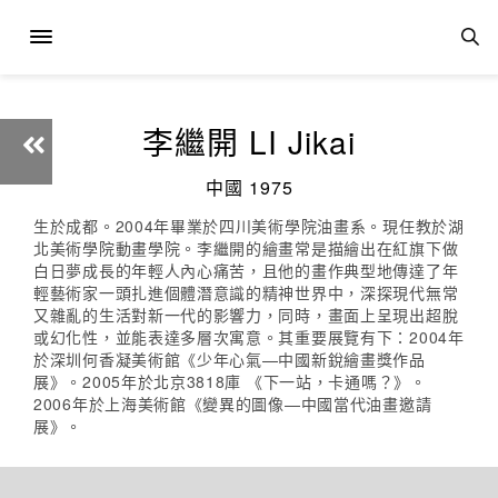
李繼開 LI Jikai
中國 1975
生於成都。2004年畢業於四川美術學院油畫系。現任教於湖
北美術學院動畫學院。李繼開的繪畫常是描繪出在紅旗下做
白日夢成長的年輕人內心痛苦，且他的畫作典型地傳達了年
輕藝術家一頭扎進個體潛意識的精神世界中，深探現代無常
又雜亂的生活對新一代的影響力，同時，畫面上呈現出超脫
或幻化性，並能表達多層次寓意。其重要展覽有下：2004年
於深圳何香凝美術館《少年心氣—中國新銳繪畫獎作品
展》。2005年於北京3818庫 《下一站，卡通嗎？》。
2006年於上海美術館《變異的圖像—中國當代油畫邀請
展》。