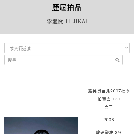
歷屆拍品
李繼開 LI JIKAI
羅芙奧台北2007秋季
拍賣會 130
盒子
2006
玻璃纖維 3/6