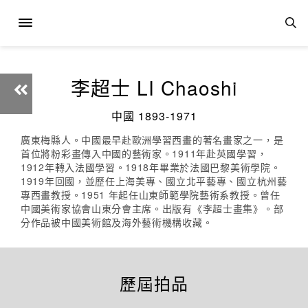
李超士 LI Chaoshi
中國 1893-1971
廣東梅縣人。中國最早赴歐洲學習西畫的著名畫家之一，是
首位將粉彩畫傳入中國的藝術家。1911年赴英國學習，
1912年轉入法國學習。1918年畢業於法國巴黎美術學院。
1919年回國，並歷任上海美專、國立北平藝專、國立杭州藝
專西畫教授。1951 年起任山東師範學院藝術系教授。曾任
中國美術家協會山東分會主席。出版有《李超士畫集》。部
分作品被中國美術館及海外藝術機構收藏。
歷屆拍品