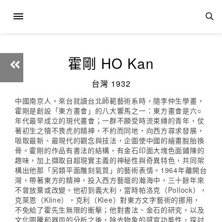
霍剛 HO Kan
台灣 1932
中國南京人。來台就讀台北師範藝術系時，隨李仲生學畫，
霍剛是創設「東方畫會」的八大響馬之一：東方畫會是六○
年代最早成立的現代畫會；一群不願受時流束縳的青年，仗
著初生之犢不畏虎的精神，不約而同地，向西方尋求發展，
吸取最新、最現代的觀念與技法，企圖使中國的繪畫脫胎換
骨。霍剛的作品有書法的結構，有金石印面大塊色面鋪陳的
趣味，加上擷取自超現實主義的神秘性與奇異特色，共同架
構出他那「另類平面雕刻氣質」的藝術表情。1964年離開台
灣，帶著東方的精神，投入西方藝壇的瀚海中，三十餘年來
不曾放棄或改變。他初到義大利，當時帕洛克（Pollock），
克萊恩（Kline），克利（Klee）對東方文字藝術的挪用，
不免給了霍先生無限的衝擊；他對書法、金石的研究，以及
文化圖騰和器皿的分析之後，除去物象的感官功能性，探討