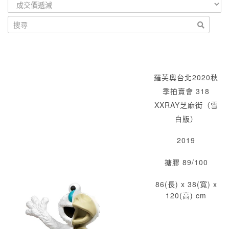
羅芙奧台北2020秋
季拍賣會 318
XXRAY芝麻街（雪
白版）
2019
搪膠 89/100
86(長) x 38(寬) x
120(高) cm