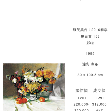
羅芙奧台北2010春季
拍賣會 156
靜物
1995
油彩 畫布
80 x 100.5 cm
預估價
成交價
TWD
TWD
220,000-
312,000
350,000
HKD