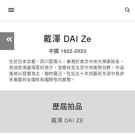
戴澤 DAI Ze
中國 1922-2023
生於日本京都，四川雲陽人，畢業於南京中央大學美術系。
為徐悲鴻最得意的弟子，並隨徐至北京中央美院任教。作品
風格以寫實為主，題材廣泛。在近五十年的藝術生涯中有許
多重要的全國性和國際性的展覽。
歷屆拍品
戴澤 DAI ZE