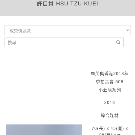
許自貴 HSU TZU-KUEI
羅芙奧香港2013秋
季拍賣會 505
小丑龍系列
2013
綜合媒材
70(長) x 45(寬) x
28(高) cm