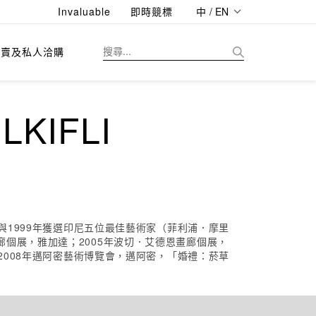
Invaluable
即時競標
中 / EN
拍賣及私人洽購
KIFLI
與1999年獲選印尼五位最佳藝術家（菲利浦．摩里
克畫廊個展，雅加達；2005年波切．艾德恩畫廊個展，
2008年邁阿密藝術博覽會，邁阿密，「婚禮：菸草