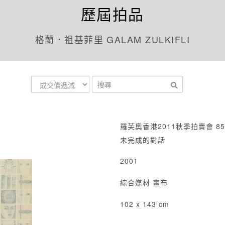
歷屆拍品
格蘭．祖基菲里 GALAM ZULKIFLI
羅芙奧香港2011秋季拍賣會 85
未完成的對話
2001
綜合媒材 畫布
102 x 143 cm