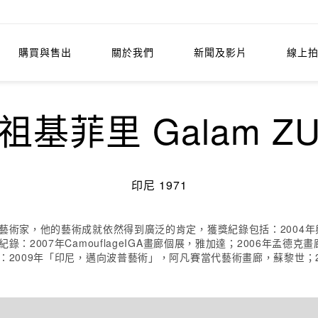
購買與售出
關於我們
新聞及影片
線上
基菲里 Galam ZUL
印尼 1971
人藝術家，他的藝術成就依然得到廣泛的肯定，獲獎紀錄包括：2004年
：2007年CamouflageIGA畫廊個展，雅加達；2006年孟德
錄：2009年「印尼，邁向波普藝術」，阿凡賽當代藝術畫廊，蘇黎世；