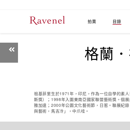
拍賣
目錄
格蘭．祖
祖基菲里生於1971年，印尼，作為一位自學的素
斯獎）；1998年入圍東南亞國家聯盟藝術獎。個展紀錄
雅加達；2000年公園文化藝術節，日惹。聯展紀
與藝術，馬吉冷」，中爪哇。