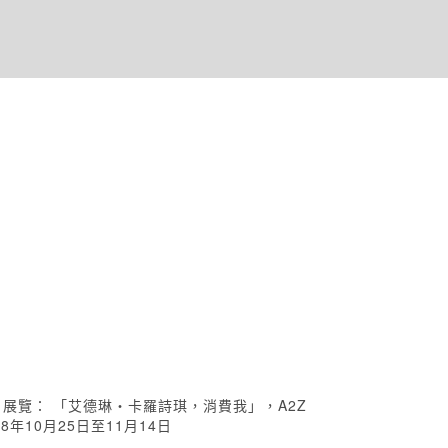
y，香港 展覽： 「艾德琳‧卡羅詩琪，消費我」，A2Z
018年10月25日至11月14日