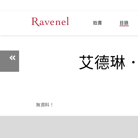
拍賣
目錄
艾德琳．卡
無資料！