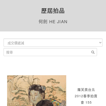
歷屆拍品
何劍 HE JIAN
羅芙奧台北
2012春季拍賣
會 155