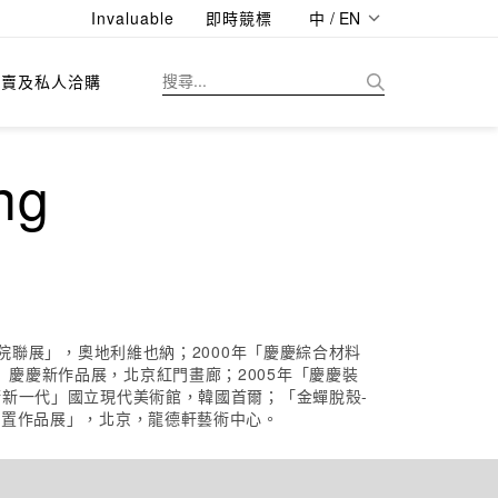
Invaluable
即時競標
中 / EN
拍賣及私人洽購
ng
物院聯展」，奧地利維也納；2000年「慶慶綜合材料
」慶慶新作品展，北京紅門畫廊；2005年「慶慶裝
術新一代」國立現代美術館，韓國首爾；「金蟬脫殼-
慶裝置作品展」，北京，龍德軒藝術中心。