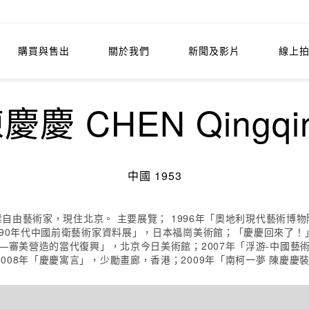
購買與售出
關於我們
新聞及影片
線上
慶慶 CHEN Qingqi
中國 1953
職業自由藝術家，現住北京。 主要展覽； 1996年「奧地利現代藝術博
「90年代中國前衛藝術家資料展」，日本福崗美術館；「慶慶回來了！
識—審美營造的當代復興」，北京今日美術館；2007年「浮游-中國藝
008年「慶慶寓言」，少勵畫廊，香港；2009年「南柯一夢 陳慶